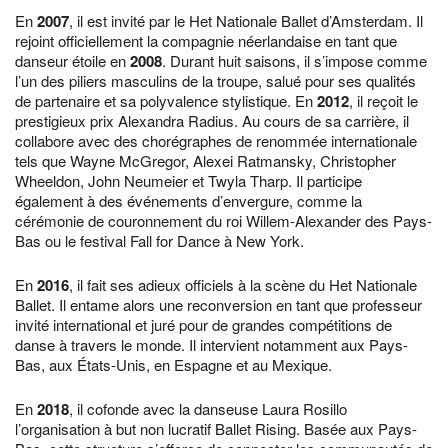
En
2007
, il est invité par le Het Nationale Ballet d’Amsterdam. Il
rejoint officiellement la compagnie néerlandaise en tant que
danseur étoile en
2008
. Durant huit saisons, il s’impose comme
l’un des piliers masculins de la troupe, salué pour ses qualités
de partenaire et sa polyvalence stylistique. En
2012
, il reçoit le
prestigieux prix Alexandra Radius. Au cours de sa carrière, il
collabore avec des chorégraphes de renommée internationale
tels que Wayne McGregor, Alexei Ratmansky, Christopher
Wheeldon, John Neumeier et Twyla Tharp. Il participe
également à des événements d’envergure, comme la
cérémonie de couronnement du roi Willem-Alexander des Pays-
Bas ou le festival Fall for Dance à New York.
En
2016
, il fait ses adieux officiels à la scène du Het Nationale
Ballet. Il entame alors une reconversion en tant que professeur
invité international et juré pour de grandes compétitions de
danse à travers le monde. Il intervient notamment aux Pays-
Bas, aux États-Unis, en Espagne et au Mexique.
En
2018
, il cofonde avec la danseuse Laura Rosillo
l’organisation à but non lucratif Ballet Rising. Basée aux Pays-