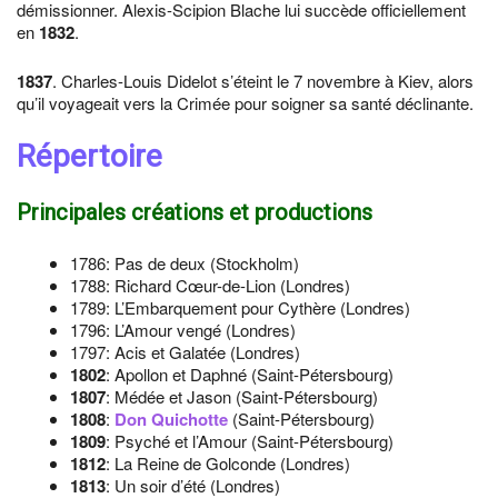
démissionner. Alexis-Scipion Blache lui succède officiellement
en
1832
.
1837
. Charles-Louis Didelot s’éteint le 7 novembre à Kiev, alors
qu’il voyageait vers la Crimée pour soigner sa santé déclinante.
Répertoire
Principales créations et productions
1786: Pas de deux (Stockholm)
1788: Richard Cœur-de-Lion (Londres)
1789: L’Embarquement pour Cythère (Londres)
1796: L’Amour vengé (Londres)
1797: Acis et Galatée (Londres)
1802
: Apollon et Daphné (Saint-Pétersbourg)
1807
: Médée et Jason (Saint-Pétersbourg)
1808
:
Don Quichotte
(Saint-Pétersbourg)
1809
: Psyché et l’Amour (Saint-Pétersbourg)
1812
: La Reine de Golconde (Londres)
1813
: Un soir d’été (Londres)