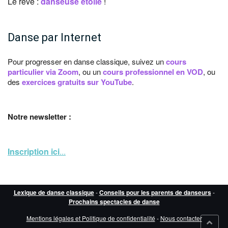
Le rêve :
danseuse étoile
!
Danse par Internet
Pour progresser en danse classique, suivez un
cours
particulier via Zoom
, ou un
cours professionnel en VOD
, ou
des
exercices gratuits sur YouTube
.
Notre newsletter :
Inscription ici
...
Lexique de danse classique
-
Conseils pour les parents de danseurs
-
Prochains spectacles de danse
Mentions légales et Politique de confidentialité
-
Nous contacter