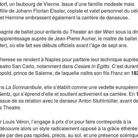
dorf, un faubourg de Vienne. Issue d’une famille modeste mais
 fille de Johann Florian Elssler, copiste et valet personnel du cé
t Hermine embrassent également la carrière de danseuse.
pagnie de ballet pour enfants du Theater an der Wien sous la di
 apprentissage auprès de Jean-Pierre Aumer, le maître de ballet
r), où elle fait ses débuts officiels avant l’âge de sept ans.
Therese se rendent à Naples pour parfaire leur technique auprè
 Teatro San Carlo, notamment dans
Cesare in Egitto
. C’est duran
opold, prince de Salerne, de laquelle naîtra son fils Franz en
18
ans
La Somnambule
, elle s’établit comme une vedette européenn
Gentz, qui s’éprend d’elle et soutient activement sa carrière. En
issue de sa relation avec le danseur Anton Stuhlmüller, avant d
s Theatre.
r Louis Véron, l’engage à prix d’or pour faire contrepoids à la
 découvre alors un style radicalement opposé à la grâce éthérée
sée par des pas rapides, précis, au sol, et une présence scéniq