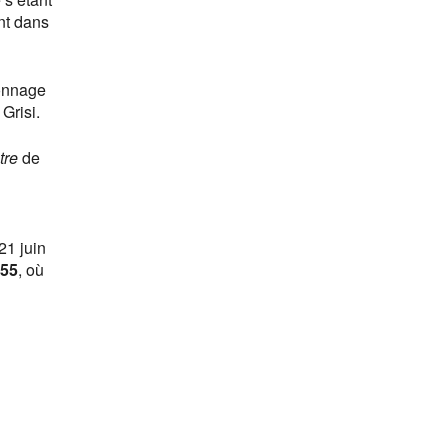
ent dans
onnage
Grisi.
tre
de
21 juin
55
, où