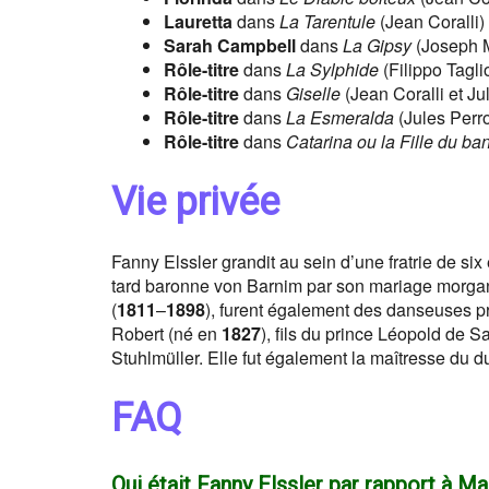
Lauretta
dans
La Tarentule
(Jean Coralli)
Sarah Campbell
dans
La Gipsy
(Joseph M
Rôle-titre
dans
La Sylphide
(Filippo Tagli
Rôle-titre
dans
Giselle
(Jean Coralli et Ju
Rôle-titre
dans
La Esmeralda
(Jules Perro
Rôle-titre
dans
Catarina ou la Fille du ban
Vie privée
Fanny Elssler grandit au sein d’une fratrie de si
tard baronne von Barnim par son mariage morgan
(
1811
–
1898
), furent également des danseuses pr
Robert (né en
1827
), fils du prince Léopold de 
Stuhlmüller. Elle fut également la maîtresse du d
FAQ
Qui était Fanny Elssler par rapport à Ma