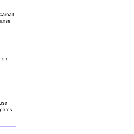
carnait
danse
x en
euse
igares