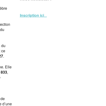
lèbre
Inscription ici
...
rection
 du
s du
t ce
27
.
e. Elle
1833
,
e
 de
ue d’une