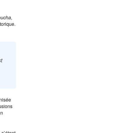
hucha
,
torique.
st
nisée
ssions
on
 s’étant