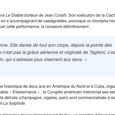
dans
Le Diable boiteux
de Jean Coralli. Son exécution de la
Cac
 en s’accompagnant de castagnettes, provoque un triomphe his
par cette performance, la consacre définitivement :
ne. Elle danse de tout son corps, depuis la pointe des
 n’est pas la grâce aérienne et virginale de Taglioni, c’e
, qui s’adresse plus vivement aux sens. »
ée historique de deux ans en Amérique du Nord et à Cuba, orga
able « Elsslermania » : le Congrès américain interrompt ses se
uits dérivés (champagne, cigares, pain) sont commercialisés à s
et
La Sylphide
.
me témoigne de son tempérament de feu : un membre d’équipage