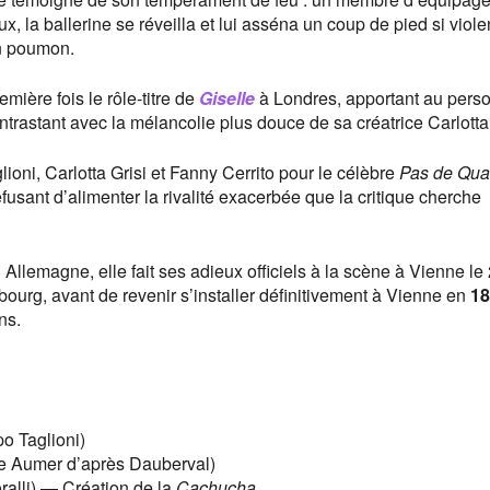
ux, la ballerine se réveilla et lui asséna un coup de pied si viol
son poumon.
mière fois le rôle-titre de
Giselle
à Londres, apportant au pers
trastant avec la mélancolie plus douce de sa créatrice Carlotta 
glioni, Carlotta Grisi et Fanny Cerrito pour le célèbre
Pas de Qua
refusant d’alimenter la rivalité exacerbée que la critique cherche
Allemagne, elle fait ses adieux officiels à la scène à Vienne le 
mbourg, avant de revenir s’installer définitivement à Vienne en
18
ns.
po Taglioni)
e Aumer d’après Dauberval)
alli) — Création de la
Cachucha