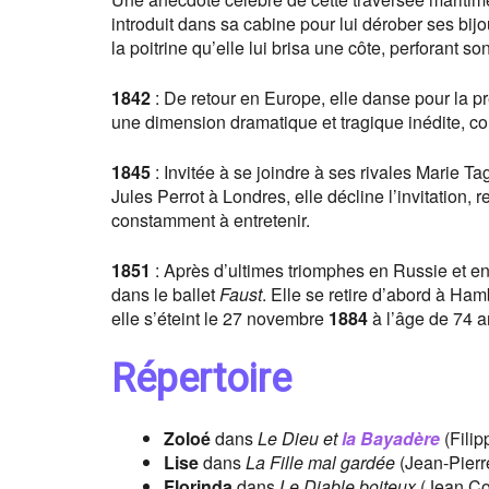
introduit dans sa cabine pour lui dérober ses bijo
la poitrine qu’elle lui brisa une côte, perforant 
1842
: De retour en Europe, elle danse pour la pre
une dimension dramatique et tragique inédite, con
1845
: Invitée à se joindre à ses rivales Marie Ta
Jules Perrot à Londres, elle décline l’invitation, 
constamment à entretenir.
1851
: Après d’ultimes triomphes en Russie et en 
dans le ballet
Faust
. Elle se retire d’abord à Ha
elle s’éteint le 27 novembre
1884
à l’âge de 74 a
Répertoire
Zoloé
dans
Le Dieu et
la Bayadère
(Filip
Lise
dans
La Fille mal gardée
(Jean-Pierr
Florinda
dans
Le Diable boiteux
(Jean Cor