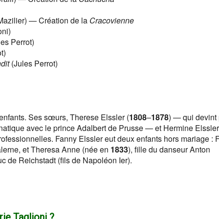
azilier) — Création de la
Cracovienne
oni)
les Perrot)
t)
dit
(Jules Perrot)
x enfants. Ses sœurs, Therese Elssler (
1808
–
1878
) — qui devint
atique avec le prince Adalbert de Prusse — et Hermine Elssler
ofessionnelles. Fanny Elssler eut deux enfants hors mariage : 
Salerne, et Theresa Anne (née en
1833
), fille du danseur Anton
uc de Reichstadt (fils de Napoléon Ier).
rie Taglioni ?