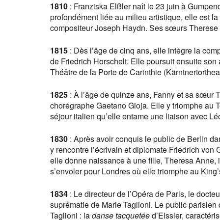
1810
: Franziska Elßler naît le 23 juin à Gumpen
profondément liée au milieu artistique, elle est la
compositeur Joseph Haydn. Ses sœurs Therese e
1815
: Dès l’âge de cinq ans, elle intègre la com
de Friedrich Horschelt. Elle poursuit ensuite son
Théâtre de la Porte de Carinthie (Kärntnertortheate
1825
: À l’âge de quinze ans, Fanny et sa sœur 
chorégraphe Gaetano Gioja. Elle y triomphe au
séjour italien qu’elle entame une liaison avec Lé
1830
: Après avoir conquis le public de Berlin d
y rencontre l’écrivain et diplomate Friedrich von 
elle donne naissance à une fille, Theresa Anne, 
s’envoler pour Londres où elle triomphe au King’
1834
: Le directeur de l’Opéra de Paris, le docteu
suprématie de Marie Taglioni. Le public parisien
Taglioni : la
danse tacquetée
d’Elssler, caractéri