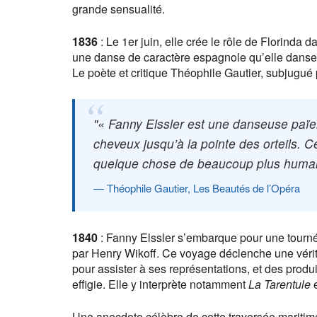
grande sensualité.
1836
: Le 1er juin, elle crée le rôle de Florinda 
une danse de caractère espagnole qu’elle danse
Le poète et critique Théophile Gautier, subjugué 
« Fanny Elssler est une danseuse païen
cheveux jusqu’à la pointe des orteils. Ce
quelque chose de beaucoup plus humain
Théophile Gautier, Les Beautés de l’Opéra
1840
: Fanny Elssler s’embarque pour une tourn
par Henry Wikoff. Ce voyage déclenche une vérit
pour assister à ses représentations, et des prod
effigie. Elle y interprète notamment
La Tarentule
Une anecdote célèbre de cette traversée mariti