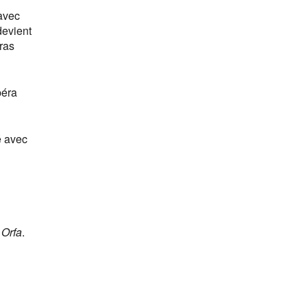
avec
devient
ras
péra
é avec
e
Orfa
.