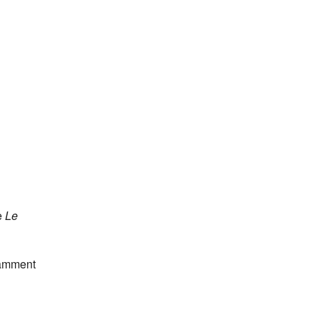
ie
Le
tamment