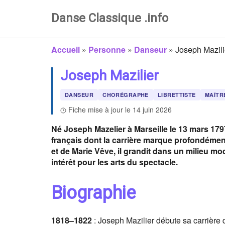
Danse Classique .info
Accueil
»
Personne
»
Danseur
»
Joseph Mazili
Joseph Mazilier
DANSEUR
CHORÉGRAPHE
LIBRETTISTE
MAÎTR
Fiche mise à jour le 14 juin 2026
Né Joseph Mazelier à Marseille le 13 mars 179
français dont la carrière marque profondément l
et de Marie Vêve, il grandit dans un milieu mo
intérêt pour les arts du spectacle.
Biographie
1818
–
1822
: Joseph Mazilier débute sa carrière 