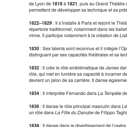
de Lyon de
1818
à
1821
, puis au Grand Théâtre
permettent de développer sa technique et sa pr
1822
–
1829
: Il s’installe à Paris et rejoint le Th
répertoire traditionnel, notamment dans les balle
mime. Il participe notamment à la création de
Lis
1830
: Ses talents sont reconnus et il intègre l’
distinguant par ses capacités théâtrales et sa te
1832
: Il crée le rôle emblématique de James da
rôle, qui met en lumière sa capacité à incarner
devient un jalon de sa carrière. Il danse égalem
1834
: Il interprète Fernando dans
La Tempête
de
1836
: Il danse le rôle principal masculin dans
Le
un rôle dans
La Fille du Danube
de Filippo Tagli
1838
: Il danse dans le divertissement de l’opéra