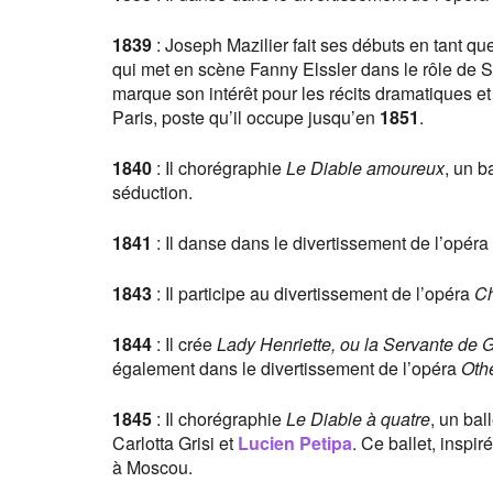
1839
: Joseph Mazilier fait ses débuts en tant q
qui met en scène Fanny Elssler dans le rôle de S
marque son intérêt pour les récits dramatiques e
Paris, poste qu’il occupe jusqu’en
1851
.
1840
: Il chorégraphie
Le Diable amoureux
, un b
séduction.
1841
: Il danse dans le divertissement de l’opéra
1843
: Il participe au divertissement de l’opéra
Ch
1844
: Il crée
Lady Henriette, ou la Servante de
également dans le divertissement de l’opéra
Oth
1845
: Il chorégraphie
Le Diable à quatre
, un bal
Carlotta Grisi et
Lucien Petipa
. Ce ballet, inspi
à Moscou.