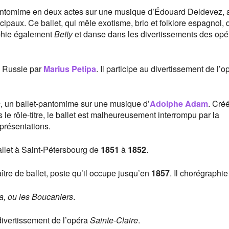
pantomime en deux actes sur une musique d’Édouard Deldevez, 
ncipaux. Ce ballet, qui mêle exotisme, brio et folklore espagnol, 
aphie également
Betty
et danse dans les divertissements des opé
n Russie par
Marius Petipa
. Il participe au divertissement de l’o
s
, un ballet-pantomime sur une musique d’
Adolphe Adam
. Cré
 le rôle-titre, le ballet est malheureusement interrompu par la
présentations.
 ballet à Saint-Pétersbourg de
1851
à
1852
.
aître de ballet, poste qu’il occupe jusqu’en
1857
. Il chorégraphi
ta, ou les Boucaniers
.
 divertissement de l’opéra
Sainte-Claire
.