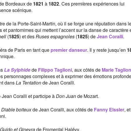
 de Bordeaux de
1821
à
1822
. Ces premières expériences lui
ésence scénique.
éâtre de la Porte-Saint-Martin, où il se forge une réputation dans l
ts et pantomimes qui mettent l’accent sur la danse de caractère e
bell
(
1825
) et des
Ruses espagnoles
(
1825
) de
Jean Coralli
.
Opéra de Paris en tant que
premier danseur
. Il y reste jusqu’en
1
chnique.
ns
La Sylphide
de
Filippo Taglioni
, aux côtés de
Marie Taglion
 des personnages complexes et à exprimer des émotions profonde
ent dans
La Tentation
de Jean Coralli.
 Jean Coralli et participe à
Don Juan
de Mozart.
 Diable boiteux
de Jean Coralli, aux côtés de
Fanny Elssler
, e
oni.
Guido et Ginevra
de Fromental Halévy.