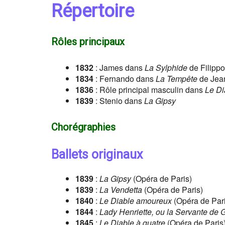
Répertoire
Rôles principaux
1832
: James dans
La Sylphide
de Filippo
1834
: Fernando dans
La Tempête
de Jean
1836
: Rôle principal masculin dans
Le Di
1839
: Stenio dans
La Gipsy
Chorégraphies
Ballets originaux
1839
:
La Gipsy
(Opéra de Paris)
1839
:
La Vendetta
(Opéra de Paris)
1840
:
Le Diable amoureux
(Opéra de Pari
1844
:
Lady Henriette, ou la Servante de
1845
:
Le Diable à quatre
(Opéra de Paris