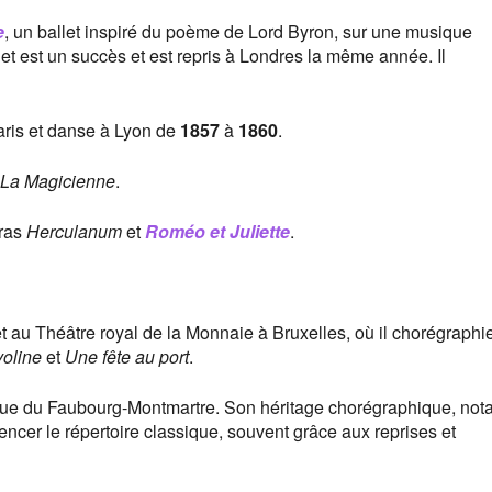
e
, un ballet inspiré du poème de Lord Byron, sur une musique
llet est un succès et est repris à Londres la même année. Il
 Paris et danse à Lyon de
1857
à
1860
.
La Magicienne
.
éras
Herculanum
et
Roméo et Juliette
.
let au Théâtre royal de la Monnaie à Bruxelles, où il chorégraph
voline
et
Une fête au port
.
rue du Faubourg-Montmartre. Son héritage chorégraphique, no
uencer le répertoire classique, souvent grâce aux reprises et