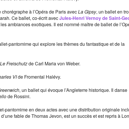
ue chorégraphe à l’Opéra de Paris avec
La Gipsy
, un ballet en tr
arah. Ce ballet, co-écrit avec
Jules-Henri Vernoy de Saint-Ge
t les ambiances exotiques. Il est nommé maître de ballet de l’Op
allet-pantomime qui explore les thèmes du fantastique et de la
Le Freischutz
de Carl Maria von Weber.
arles VI
de Fromental Halévy.
 Greenwich
, un ballet qui évoque l’Angleterre historique. Il danse
ello
de Rossini.
let-pantomime en deux actes avec une distribution originale incl
ré d’une fable de Thomas Jevon, est un succès et est repris à Lo