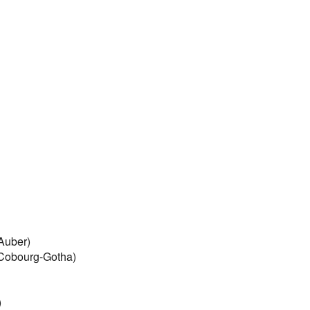
Auber)
-Cobourg-Gotha)
)