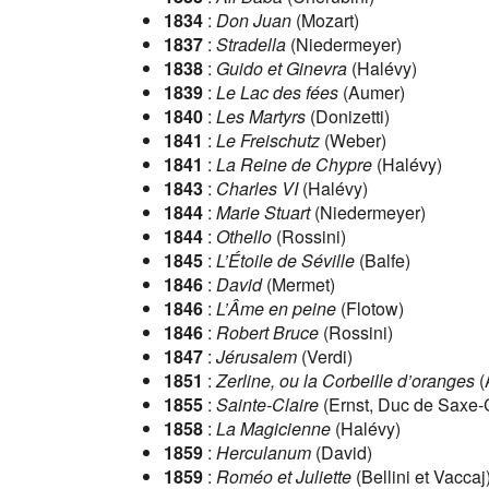
1834
:
Don Juan
(Mozart)
1837
:
Stradella
(Niedermeyer)
1838
:
Guido et Ginevra
(Halévy)
1839
:
Le Lac des fées
(Aumer)
1840
:
Les Martyrs
(Donizetti)
1841
:
Le Freischutz
(Weber)
1841
:
La Reine de Chypre
(Halévy)
1843
:
Charles VI
(Halévy)
1844
:
Marie Stuart
(Niedermeyer)
1844
:
Othello
(Rossini)
1845
:
L’Étoile de Séville
(Balfe)
1846
:
David
(Mermet)
1846
:
L’Âme en peine
(Flotow)
1846
:
Robert Bruce
(Rossini)
1847
:
Jérusalem
(Verdi)
1851
:
Zerline, ou la Corbeille d’oranges
(
1855
:
Sainte-Claire
(Ernst, Duc de Saxe
1858
:
La Magicienne
(Halévy)
1859
:
Herculanum
(David)
1859
:
Roméo et Juliette
(Bellini et Vaccaj