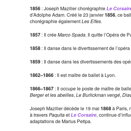
1856
: Joseph Mazilier chorégraphie
Le Corsair
d’Adolphe Adam. Créé le 23 janvier
1856
, ce ba
chorégraphie également
Les Elfes
.
1857
: Il crée
Marco Spada
. Il quitte l’Opéra de
1858
: Il danse dans le divertissement de l’opéra
1859
: Il danse dans les divertissements des op
1862
–
1866
: Il est maître de ballet à Lyon.
1866
–
1867
: Il occupe le poste de maître de bal
Berger et les abeilles
,
Le Burlickman vengé
,
Dia
Joseph Mazilier décède le 19 mai
1868
à Paris, 
à travers
Paquita
et
Le Corsaire
, continue d’infl
adaptations de Marius Petipa.