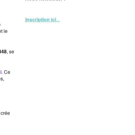
Inscription ici
...
e
t le
848
, se
i
. Ce
s,
t crée