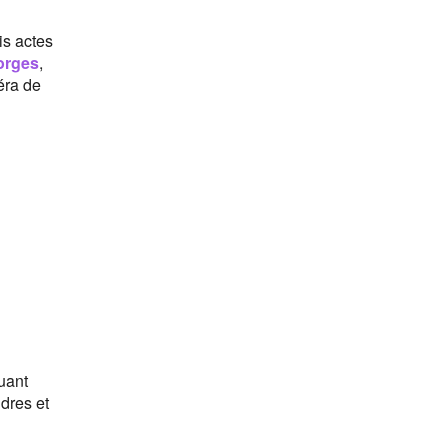
ois actes
orges
,
éra de
uant
ndres et