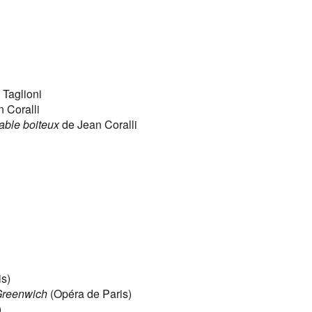
 Taglioni
 Coralli
able boiteux
de Jean Coralli
s)
 Greenwich
(Opéra de Paris)
)