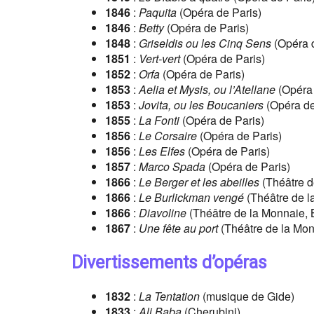
1846
:
Paquita
(Opéra de Paris)
1846
:
Betty
(Opéra de Paris)
1848
:
Griseldis ou les Cinq Sens
(Opéra d
1851
:
Vert-vert
(Opéra de Paris)
1852
:
Orfa
(Opéra de Paris)
1853
:
Aelia et Mysis, ou l’Atellane
(Opéra 
1853
:
Jovita, ou les Boucaniers
(Opéra de
1855
:
La Fonti
(Opéra de Paris)
1856
:
Le Corsaire
(Opéra de Paris)
1856
:
Les Elfes
(Opéra de Paris)
1857
:
Marco Spada
(Opéra de Paris)
1866
:
Le Berger et les abeilles
(Théâtre d
1866
:
Le Burlickman vengé
(Théâtre de l
1866
:
Diavoline
(Théâtre de la Monnaie, 
1867
:
Une fête au port
(Théâtre de la Mon
Divertissements d’opéras
1832
:
La Tentation
(musique de Gide)
1833
:
Ali Baba
(Cherubini)