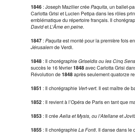
1846
: Joseph Mazilier crée
Paquita
, un ballet-
Carlotta Grisi et Lucien Petipa dans les rôles pri
emblématique du répertoire français. Il chorégr
David
et
L’Âme en peine
.
1847
:
Paquita
est monté pour la première fois e
Jérusalem
de Verdi.
1848
: Il chorégraphie
Griseldis ou les Cinq Sen
succès le 16 février
1848
avec Carlotta Grisi dans
Révolution de
1848
après seulement quatorze re
1851
: Il chorégraphie
Vert-vert
. Il est maître de
1852
: Il revient à l’Opéra de Paris en tant que m
1853
: Il crée
Aelia et Mysis, ou l’Atellane
et
Jovi
1855
: Il chorégraphie
La Fonti
. Il danse dans le