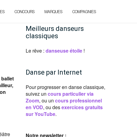
ES
CONCOURS
MARQUES
COMPAGNIES
Meilleurs danseurs
classiques
Le rêve :
danseuse étoile
!
Danse par Internet
ballet
lleur,
Pour progresser en danse classique,
son
suivez un
cours particulier via
Zoom
, ou un
cours professionnel
en VOD
, ou des
exercices gratuits
sur YouTube
.
éâtre
Notre newsletter :