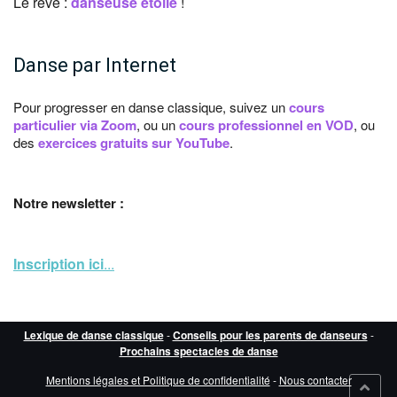
Le rêve :
danseuse étoile
!
Danse par Internet
Pour progresser en danse classique, suivez un
cours
particulier via Zoom
, ou un
cours professionnel en VOD
, ou
des
exercices gratuits sur YouTube
.
Notre newsletter :
Inscription ici
...
Lexique de danse classique
-
Conseils pour les parents de danseurs
-
Prochains spectacles de danse
Mentions légales et Politique de confidentialité
-
Nous contacter