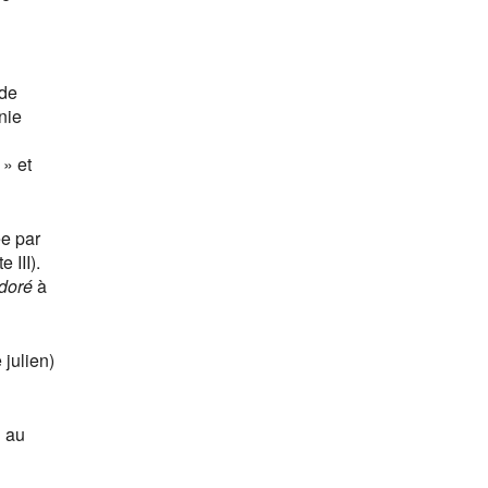
 de
nie
 » et
ée par
 III).
doré
à
 julien)
u au