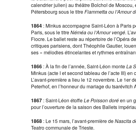
calendrier julien) au théâtre Bolchoï de Moscou, 
Pétersbourg sous le titre
Fiammetta ou l’Amour d
1864
: Minkus accompagne Saint-Léon à Paris pou
Paris, sous le titre
Néméa ou l’Amour vengé
. L’a
Fiocre. Le ballet reste au répertoire de l’Opéra 
critiques parisiens, dont Théophile Gautier, loue
ses « mélodies étincelantes et rythmes entraînant
1866
: À la fin de l’année, Saint-Léon monte
La 
Minkus (acte I et second tableau de l’acte III) en c
L’avant-première a lieu le 12 novembre. Le 1er 
Peterhof, en l’honneur du mariage du tsarévitch 
1867
: Saint-Léon étoffe
Le Poisson doré
en un gr
pour l’ouverture de la saison des Ballets impéria
1868
: Le 15 mars, l’avant-première de
Nascita d
Teatro communale de Trieste.