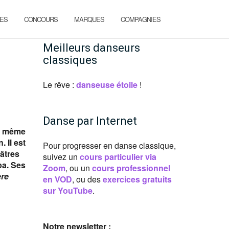
ES
CONCOURS
MARQUES
COMPAGNIES
Meilleurs danseurs
classiques
Le rêve :
danseuse étoile
!
Danse par Internet
la même
 Il est
Pour progresser en danse classique,
âtres
suivez un
cours particulier via
pa. Ses
Zoom
, ou un
cours professionnel
re
en VOD
, ou des
exercices gratuits
sur YouTube
.
Notre newsletter :