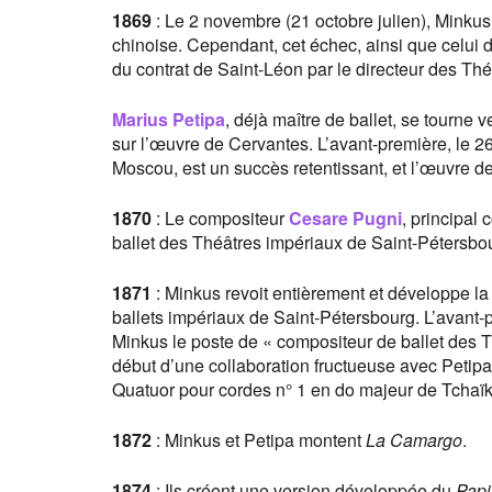
1869
: Le 2 novembre (21 octobre julien), Minku
chinoise. Cependant, cet échec, ainsi que celui d
du contrat de Saint-Léon par le directeur des Th
Marius Petipa
, déjà maître de ballet, se tourne
sur l’œuvre de Cervantes. L’avant-première, le 2
Moscou, est un succès retentissant, et l’œuvre de
1870
: Le compositeur
Cesare Pugni
, principal
ballet des Théâtres impériaux de Saint-Pétersbou
1871
: Minkus revoit entièrement et développe l
ballets impériaux de Saint-Pétersbourg. L’avant-
Minkus le poste de « compositeur de ballet des 
début d’une collaboration fructueuse avec Petipa
Quatuor pour cordes n° 1 en do majeur de Tchaï
1872
: Minkus et Petipa montent
La Camargo
.
1874
: Ils créent une version développée du
Papi