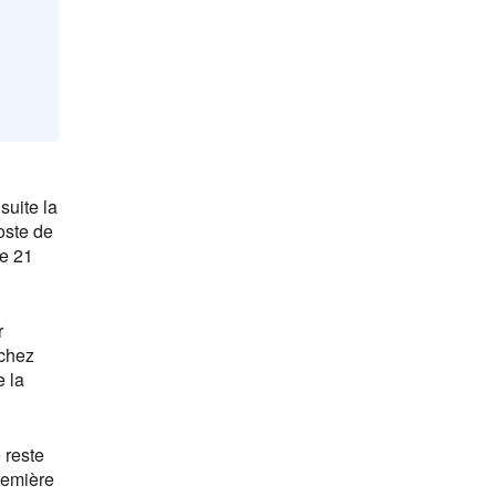
l
suite la
oste de
le 21
r
 chez
e la
 reste
remière