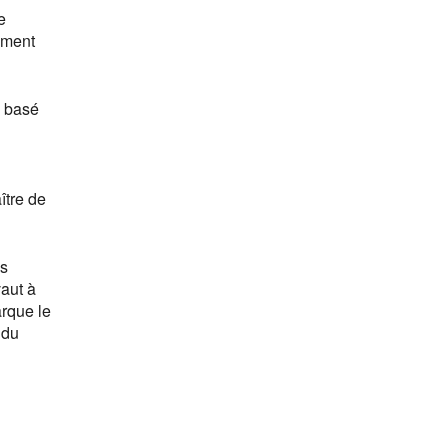
e
ement
, basé
ître de
es
vaut à
arque le
 du