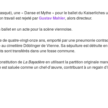
asqué), une « Danse et Mythe » pour le ballet du Kaiserliches 
 travail est rejeté par
Gustav Mahler
, alors directeur.
 ballet en un acte pour la scène viennoise.
e de quatre-vingt-onze ans, emporté par une pneumonie contra
erré au cimetière Döblinger de Vienne. Sa sépulture est détruite e
ents sont transférés dans une fosse commune.
onstitution de
La Bayadère
en utilisant la partition originale man
on est saluée comme un chef-d’œuvre, contribuant à un regain d’i