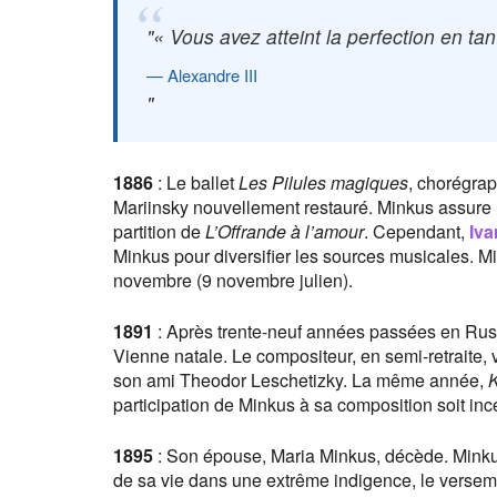
« Vous avez atteint la perfection en ta
Alexandre III
1886
: Le ballet
Les Pilules magiques
, chorégrap
Mariinsky nouvellement restauré. Minkus assure la
partition de
L’Offrande à l’amour
. Cependant,
Iva
Minkus pour diversifier les sources musicales. Mi
novembre (9 novembre julien).
1891
: Après trente-neuf années passées en Russi
Vienne natale. Le compositeur, en semi-retraite, 
son ami Theodor Leschetizky. La même année,
K
participation de Minkus à sa composition soit inc
1895
: Son épouse, Maria Minkus, décède. Minku
de sa vie dans une extrême indigence, le versem