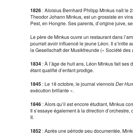
1826
: Aloisius Bernhard Philipp Minkus naît le 
Theodor Johann Minkus, est un grossiste en vins
Pest, en Hongrie. Ses parents, d’origine juive, se
Le père de Minkus ouvre un restaurant dans l’arr
pourrait avoir influencé le jeune Léon. Il s’init
la Gesellschaft der Musikfreunde (« Société des
1834
: À l’âge de huit ans, Léon Minkus fait ses 
étant qualifié d’enfant prodige.
1845
: Le 18 octobre, le journal viennois
Der Hum
exécution brillante ».
1846
: Alors qu’il est encore étudiant, Minkus c
Il s’essaye également à la direction d’orchestre,
II.
1852
: Après une période peu documentée, Minkus