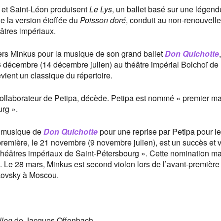
s et Saint-Léon produisent
Le Lys
, un ballet basé sur une légend
e la version étoffée du
Poisson doré
, conduit au non-renouvell
éâtres impériaux.
 vers Minkus pour la musique de son grand ballet
Don Quichotte
6 décembre (14 décembre julien) au théâtre impérial Bolchoï de
vient un classique du répertoire.
 collaborateur de Petipa, décède. Petipa est nommé « premier ma
rg ».
a musique de
Don Quichotte
pour une reprise par Petipa pour l
première, le 21 novembre (9 novembre julien), est un succès et 
Théâtres impériaux de Saint-Pétersbourg ». Cette nomination m
. Le 28 mars, Minkus est second violon lors de l’avant-première
kovsky à Moscou.
llon
de Jacques Offenbach.