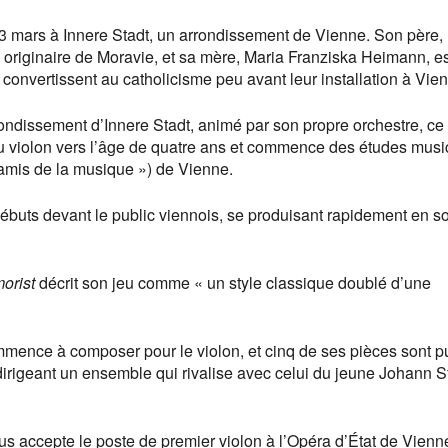
23 mars à Innere Stadt, un arrondissement de Vienne. Son père,
 originaire de Moravie, et sa mère, Maria Franziska Heimann, e
 convertissent au catholicisme peu avant leur installation à Vie
ondissement d’Innere Stadt, animé par son propre orchestre, ce
ie au violon vers l’âge de quatre ans et commence des études musi
 amis de la musique ») de Vienne.
débuts devant le public viennois, se produisant rapidement en sol
orist
décrit son jeu comme « un style classique doublé d’une
ommence à composer pour le violon, et cinq de ses pièces sont p
 dirigeant un ensemble qui rivalise avec celui du jeune Johann S
 accepte le poste de premier violon à l’Opéra d’État de Vienn