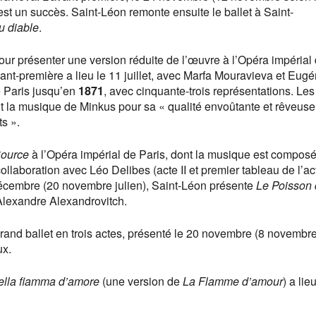
est un succès. Saint-Léon remonte ensuite le ballet à Saint-
u diable
.
r présenter une version réduite de l’œuvre à l’Opéra impérial
vant-première a lieu le 11 juillet, avec Marfa Mouravieva et Eugé
de Paris jusqu’en
1871
, avec cinquante-trois représentations. Les
nt la musique de Minkus pour sa « qualité envoûtante et rêveuse
s ».
Source
à l’Opéra impérial de Paris, dont la musique est compos
ollaboration avec Léo Delibes (acte II et premier tableau de l’acte
décembre (20 novembre julien), Saint-Léon présente
Le Poisson 
Alexandre Alexandrovitch.
and ballet en trois actes, présenté le 20 novembre (8 novembre
ux.
ella fiamma d’amore
(une version de
La Flamme d’amour
) a lie