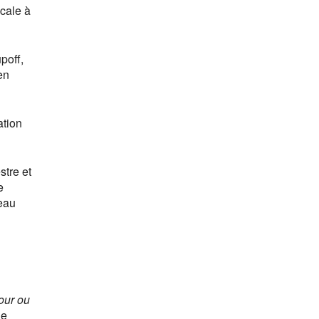
cale à
poff,
en
ation
stre et
e
veau
our ou
le