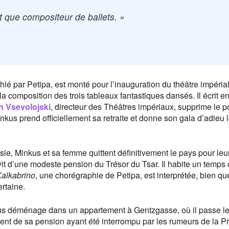
nt que compositeur de ballets. »
hié par Petipa, est monté pour l’inauguration du théâtre impéria
 composition des trois tableaux fantastiques dansés. Il écrit en
n Vsevolojski
, directeur des Théâtres impériaux, supprime le p
nkus prend officiellement sa retraite et donne son gala d’adieu 
e, Minkus et sa femme quittent définitivement le pays pour leu
vit d’une modeste pension du Trésor du Tsar. Il habite un temps
alkabrino
, une chorégraphie de Petipa, est interprétée, bien qu
ertaine.
s déménage dans un appartement à Gentzgasse, où il passe le
ent de sa pension ayant été interrompu par les rumeurs de la P