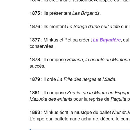
1875
: Ils présentent
Les Brigands
.
1876
: Ils montent
Le Songe d’une nuit d’été
sur 
1877
: Minkus et Petipa créent
La Bayadère
, qu
conservées.
1878
: Il compose
Roxana, la beauté du Monténé
succès.
1879
: Il crée
La Fille des neiges
et
Mlada
.
1881
: Il compose
Zoraïa, ou la Maure en Espag
Mazurka des enfants
pour la reprise de
Paquita
p
1883
: Minkus écrit la musique du ballet
Nuit et J
L’empereur, balletomane acharné, décore le compos