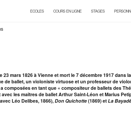
ECOLES
COURS EN LIGNE
STAGES
PERSONN
us
le 23 mars 1826 à Vienne et mort le 7 décembre 1917 dans 
 de ballet, un violoniste virtuose et un professeur de violon.
il a composées en tant que « compositeur de ballets des Thé
 avec les maîtres de ballet Arthur Saint-Léon et Marius Peti
avec Léo Delibes, 1866),
Don Quichotte
(1869) et
La Bayadè