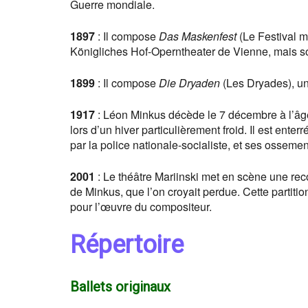
Guerre mondiale.
1897
: Il compose
Das Maskenfest
(Le Festival m
Königliches Hof-Operntheater de Vienne, mais son
1899
: Il compose
Die Dryaden
(Les Dryades), un
1917
: Léon Minkus décède le 7 décembre à l’âg
lors d’un hiver particulièrement froid. Il est ent
par la police nationale-socialiste, et ses ossem
2001
: Le théâtre Mariinski met en scène une rec
de Minkus, que l’on croyait perdue. Cette partiti
pour l’œuvre du compositeur.
Répertoire
Ballets originaux