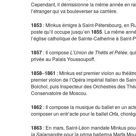
Cependant, il démissionne la même année en rai
l’étranger qui va bouleverser sa carrière.
1853
: Minkus émigre à Saint-Pétersbourg, en Rus
poste qu’il occupe jusqu’en
1855
. La même anné
l’église catholique de Sainte-Catherine à Saint-
1857
: Il compose
L′Union de Thétis et Pélée
, qu
privée au Palais Youssoupoff.
1858
–
1861
: Minkus est premier violon au théâtr
premier violon de l’Opéra impérial italien de Sa
Bolchoï, puis Inspecteur des Orchestres des Thé
Conservatoire de Moscou.
1862
: Il compose la musique du ballet en un ac
composer un entr’acte pour le ballet
Orfa
, choré
1863
: En mars, Saint-Léon mandate Minkus pour
la Salamandre
pour la prima ballerina Marfa Mou