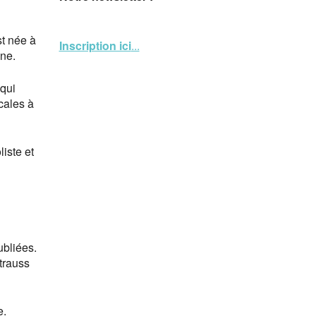
st née à
Inscription ici
...
nne.
 qui
cales à
iste et
ubliées.
trauss
e.