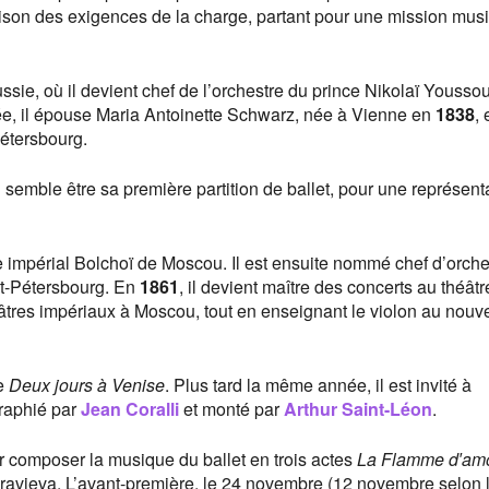
son des exigences de la charge, partant pour une mission musi
sie, où il devient chef de l’orchestre du prince Nikolaï Youssou
e, il épouse Maria Antoinette Schwarz, née à Vienne en
1838
, 
Pétersbourg.
i semble être sa première partition de ballet, pour une représent
e impérial Bolchoï de Moscou. Il est ensuite nommé chef d’orche
int-Pétersbourg. En
1861
, il devient maître des concerts au théâtr
âtres impériaux à Moscou, tout en enseignant le violon au nou
te
Deux jours à Venise
. Plus tard la même année, il est invité à
graphié par
Jean Coralli
et monté par
Arthur Saint-Léon
.
 composer la musique du ballet en trois actes
La Flamme d′am
ravieva. L’avant-première, le 24 novembre (12 novembre selon 