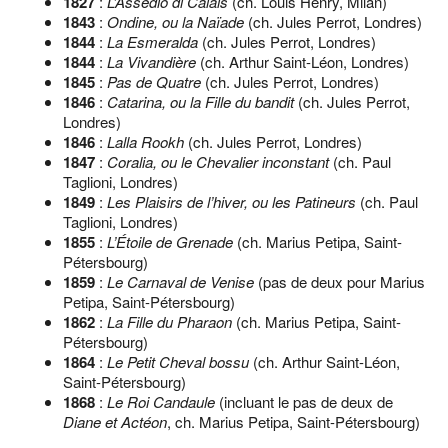
1827
:
L’Assedio di Calais
(ch. Louis Henry, Milan)
1843
:
Ondine, ou la Naïade
(ch. Jules Perrot, Londres)
1844
:
La Esmeralda
(ch. Jules Perrot, Londres)
1844
:
La Vivandière
(ch. Arthur Saint-Léon, Londres)
1845
:
Pas de Quatre
(ch. Jules Perrot, Londres)
1846
:
Catarina, ou la Fille du bandit
(ch. Jules Perrot,
Londres)
1846
:
Lalla Rookh
(ch. Jules Perrot, Londres)
1847
:
Coralia, ou le Chevalier inconstant
(ch. Paul
Taglioni, Londres)
1849
:
Les Plaisirs de l’hiver, ou les Patineurs
(ch. Paul
Taglioni, Londres)
1855
:
L’Étoile de Grenade
(ch. Marius Petipa, Saint-
Pétersbourg)
1859
:
Le Carnaval de Venise
(pas de deux pour Marius
Petipa, Saint-Pétersbourg)
1862
:
La Fille du Pharaon
(ch. Marius Petipa, Saint-
Pétersbourg)
1864
:
Le Petit Cheval bossu
(ch. Arthur Saint-Léon,
Saint-Pétersbourg)
1868
:
Le Roi Candaule
(incluant le pas de deux de
Diane et Actéon
, ch. Marius Petipa, Saint-Pétersbourg)