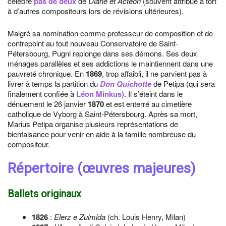
célèbre
pas de deux
de
Diane et Actéon
(souvent attribué à tort
à d’autres compositeurs lors de révisions ultérieures).
Malgré sa nomination comme professeur de composition et de
contrepoint au tout nouveau Conservatoire de Saint-
Pétersbourg, Pugni replonge dans ses démons. Ses deux
ménages parallèles et ses addictions le maintiennent dans une
pauvreté chronique. En
1869
, trop affaibli, il ne parvient pas à
livrer à temps la partition du
Don Quichotte
de Petipa (qui sera
finalement confiée à
Léon Minkus
). Il s’éteint dans le
dénuement le 26 janvier
1870
et est enterré au cimetière
catholique de Vyborg à Saint-Pétersbourg. Après sa mort,
Marius Petipa organise plusieurs représentations de
bienfaisance pour venir en aide à la famille nombreuse du
compositeur.
Répertoire (œuvres majeures)
Ballets originaux
1826
:
Elerz e Zulmida
(ch. Louis Henry, Milan)