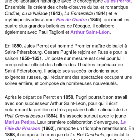
une collaboration historique avec le chorégraphe
Jules Perrot
.
Ensemble, ils créent des chefs-d’œuvre du ballet romantique :
Ondine, ou la Naïade
(
1843
),
La Esmeralda
(
1844
) et le
mythique divertissement
Pas de Quatre
(
1845
), qui réunit les
quatre plus grandes ballerines de l’époque. Il collabore
également avec Paul Taglioni et
Arthur Saint-Léon
.
En
1850
, Jules Perrot est nommé Premier maître de ballet à
Saint-Pétersbourg. Cesare Pugni le rejoint en Russie pour la
saison
1850
–
1851
. Un poste sur mesure est créé pour lui :
compositeur officiel des ballets des Théâtres impériaux de
Saint-Pétersbourg. Il adapte ses succès londoniens aux
exigences russes, qui réclament des spectacles occupant une
soirée entière, et compose de nombreuses nouveautés.
Après le départ de Perrot en
1858
, Pugni poursuit son travail
avec son successeur Arthur Saint-Léon, pour qui il écrit
notamment la partition du très populaire ballet nationaliste
Le
Petit Cheval bossu
(
1864
). Il s’associe surtout avec le jeune
Marius Petipa
. Leur première collaboration d’envergure,
La
Fille du Pharaon
(
1862
), remporte un triomphe retentissant. En
1868
, il compose la musique de
Le Roi Candaule
, qui inclut le