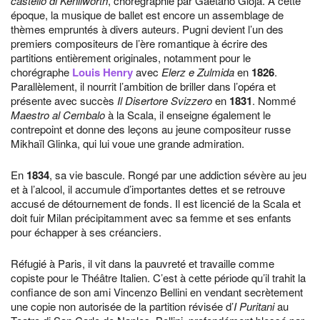
castello di Kenilworth
, chorégraphié par Gaetano Gioja. À cette
époque, la musique de ballet est encore un assemblage de
thèmes empruntés à divers auteurs. Pugni devient l’un des
premiers compositeurs de l’ère romantique à écrire des
partitions entièrement originales, notamment pour le
chorégraphe
Louis Henry
avec
Elerz e Zulmida
en
1826
.
Parallèlement, il nourrit l’ambition de briller dans l’opéra et
présente avec succès
Il Disertore Svizzero
en
1831
. Nommé
Maestro al Cembalo
à la Scala, il enseigne également le
contrepoint et donne des leçons au jeune compositeur russe
Mikhaïl Glinka, qui lui voue une grande admiration.
En
1834
, sa vie bascule. Rongé par une addiction sévère au jeu
et à l’alcool, il accumule d’importantes dettes et se retrouve
accusé de détournement de fonds. Il est licencié de la Scala et
doit fuir Milan précipitamment avec sa femme et ses enfants
pour échapper à ses créanciers.
Réfugié à Paris, il vit dans la pauvreté et travaille comme
copiste pour le Théâtre Italien. C’est à cette période qu’il trahit la
confiance de son ami Vincenzo Bellini en vendant secrètement
une copie non autorisée de la partition révisée d’
I Puritani
au