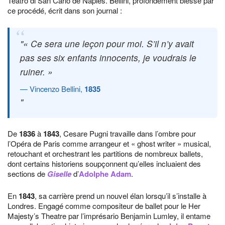
Teatro di San Carlo de Naples. Bellini, profondément blessé par
ce procédé, écrit dans son journal :
« Ce sera une leçon pour moi. S’il n’y avait
pas ses six enfants innocents, je voudrais le
ruiner. »
Vincenzo Bellini,
1835
De
1836
à
1843
, Cesare Pugni travaille dans l’ombre pour
l’Opéra de Paris comme arrangeur et « ghost writer » musical,
retouchant et orchestrant les partitions de nombreux ballets,
dont certains historiens soupçonnent qu’elles incluaient des
sections de
Giselle
d’
Adolphe Adam
.
En
1843
, sa carrière prend un nouvel élan lorsqu’il s’installe à
Londres. Engagé comme compositeur de ballet pour le Her
Majesty’s Theatre par l’imprésario Benjamin Lumley, il entame