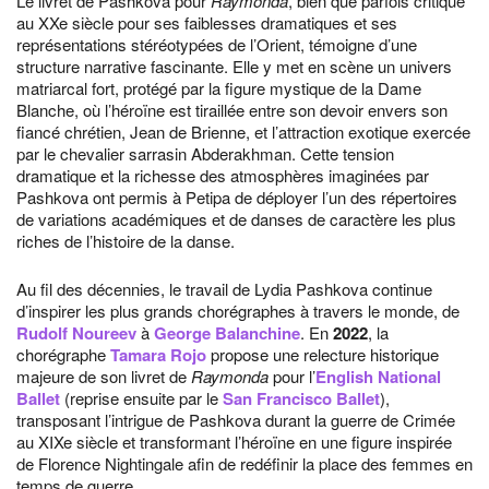
Le livret de Pashkova pour
Raymonda
, bien que parfois critiqué
au XXe siècle pour ses faiblesses dramatiques et ses
représentations stéréotypées de l’Orient, témoigne d’une
structure narrative fascinante. Elle y met en scène un univers
matriarcal fort, protégé par la figure mystique de la Dame
Blanche, où l’héroïne est tiraillée entre son devoir envers son
fiancé chrétien, Jean de Brienne, et l’attraction exotique exercée
par le chevalier sarrasin Abderakhman. Cette tension
dramatique et la richesse des atmosphères imaginées par
Pashkova ont permis à Petipa de déployer l’un des répertoires
de variations académiques et de danses de caractère les plus
riches de l’histoire de la danse.
Au fil des décennies, le travail de Lydia Pashkova continue
d’inspirer les plus grands chorégraphes à travers le monde, de
Rudolf Noureev
à
George Balanchine
. En
2022
, la
chorégraphe
Tamara Rojo
propose une relecture historique
majeure de son livret de
Raymonda
pour l’
English National
Ballet
(reprise ensuite par le
San Francisco Ballet
),
transposant l’intrigue de Pashkova durant la guerre de Crimée
au XIXe siècle et transformant l’héroïne en une figure inspirée
de Florence Nightingale afin de redéfinir la place des femmes en
temps de guerre.