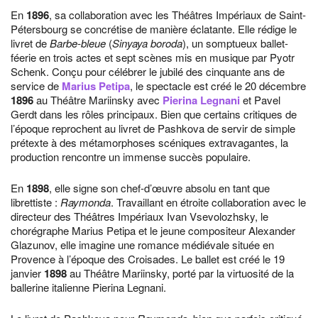
En
1896
, sa collaboration avec les Théâtres Impériaux de Saint-
Pétersbourg se concrétise de manière éclatante. Elle rédige le
livret de
Barbe-bleue
(
Sinyaya boroda
), un somptueux ballet-
féerie en trois actes et sept scènes mis en musique par Pyotr
Schenk. Conçu pour célébrer le jubilé des cinquante ans de
service de
Marius Petipa
, le spectacle est créé le 20 décembre
1896
au Théâtre Mariinsky avec
Pierina Legnani
et Pavel
Gerdt dans les rôles principaux. Bien que certains critiques de
l’époque reprochent au livret de Pashkova de servir de simple
prétexte à des métamorphoses scéniques extravagantes, la
production rencontre un immense succès populaire.
En
1898
, elle signe son chef-d’œuvre absolu en tant que
librettiste :
Raymonda
. Travaillant en étroite collaboration avec le
directeur des Théâtres Impériaux Ivan Vsevolozhsky, le
chorégraphe Marius Petipa et le jeune compositeur Alexander
Glazunov, elle imagine une romance médiévale située en
Provence à l’époque des Croisades. Le ballet est créé le 19
janvier
1898
au Théâtre Mariinsky, porté par la virtuosité de la
ballerine italienne Pierina Legnani.