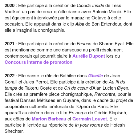
2020
: Elle participe à la création de
Clouds Inside
de Tess
Voelker, un pas de deux qu’elle danse avec Antonin Monié. Elle
est également interviewée par le magazine Octave à cette
occasion. Elle apparaît dans le clip
Alba
de Bon Entendeur, dont
elle a imaginé la chorégraphie.
2021
: Elle participe à la création de
Faunes
de Sharon Eyal. Elle
est mentionnée comme une danseuse au profil résolument
contemporain qui pourrait plaire à
Aurélie Dupont
lors du
Concours interne de promotion
.
2022
: Elle danse le rôle de Bathilde dans
Giselle
de Jean
Coralli et Jules Perrot. Elle participe à la création de
Au fil du
temps
de Takeru Coste et de
Cri de cœur
d’Alan Lucien Øyen.
Elle crée sa première pièce chorégraphique,
Rencontre
, pour le
festival Danses Métisses en Guyane, dans le cadre du projet de
coopération culturelle territoriale de l’Opéra de Paris. Elle
apparaît au cinéma dans le film
En corps
de Cédric Klapisch,
aux côtés de
Marion Barbeau
et
Germain Louvet
. Elle
participe à l’entrée au répertoire de
In your rooms
de Hofesh
Shechter.