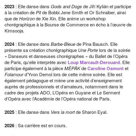
2023
: Elle danse dans
Gods and Dogs
de Jiří Kylián et participe
à la création de
Pit
de Bobbi Jene Smith et Or Schraiber, ainsi
que de
Horizon
de Xie Xin. Elle anime un workshop
chorégraphique à la Bourse de Commerce en écho à l’œuvre de
Kimsooja.
2024
: Elle danse dans
Barbe-Bleue
de Pina Bausch. Elle
présente sa création chorégraphique
Une Porte
lors de la soirée
« Danseurs et danseuses chorégraphes » du Ballet de l’Opéra
de Paris, qu’elle interprète avec
Loup Marcault-Derouard
. Elle
participe également à la pièce
MÈPĀK
de
Caroline Osmont
et
Folamour
d’Yvon Demol lors de cette même soirée. Elle est
également pédagogue et mène une activité d’enseignement
auprès de professionnels et d’amateurs, notamment dans le
cadre des projets ADO, L’Opéra en Guyane et Le Serment
d’Opéra avec l’Académie de l’Opéra national de Paris.
2025
: Elle danse dans
Vers la mort
de Sharon Eyal.
2026
: Sa carrière est en cours.