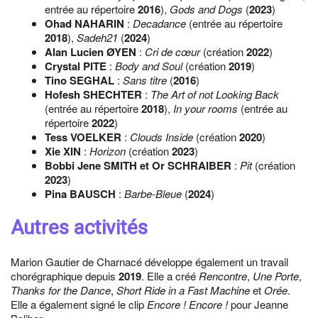
entrée au répertoire
2016
),
Gods and Dogs
(
2023
)
Ohad NAHARIN
:
Decadance
(entrée au répertoire
2018
),
Sadeh21
(
2024
)
Alan Lucien ØYEN
:
Cri de cœur
(création
2022
)
Crystal PITE
:
Body and Soul
(création
2019
)
Tino SEGHAL
:
Sans titre
(
2016
)
Hofesh SHECHTER
:
The Art of not Looking Back
(entrée au répertoire
2018
),
In your rooms
(entrée au
répertoire
2022
)
Tess VOELKER
:
Clouds Inside
(création
2020
)
Xie XIN
:
Horizon
(création
2023
)
Bobbi Jene SMITH et Or SCHRAIBER
:
Pit
(création
2023
)
Pina BAUSCH
:
Barbe-Bleue
(
2024
)
Autres activités
Marion Gautier de Charnacé développe également un travail
chorégraphique depuis
2019
. Elle a créé
Rencontre
,
Une Porte
,
Thanks for the Dance
,
Short Ride in a Fast Machine
et
Orée
.
Elle a également signé le clip
Encore ! Encore !
pour Jeanne