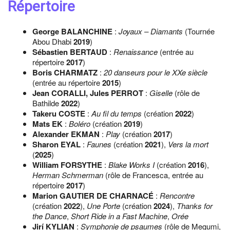
Répertoire
George BALANCHINE
:
Joyaux – Diamants
(Tournée
Abou Dhabi
2019
)
Sébastien BERTAUD
:
Renaissance
(entrée au
répertoire
2017
)
Boris CHARMATZ
:
20 danseurs pour le XXe siècle
(entrée au répertoire
2015
)
Jean CORALLI, Jules PERROT
:
Giselle
(rôle de
Bathilde
2022
)
Takeru COSTE
:
Au fil du temps
(création
2022
)
Mats EK
:
Boléro
(création
2019
)
Alexander EKMAN
:
Play
(création
2017
)
Sharon EYAL
:
Faunes
(création
2021
),
Vers la mort
(
2025
)
William FORSYTHE
:
Blake Works I
(création
2016
),
Herman Schmerman
(rôle de Francesca, entrée au
répertoire
2017
)
Marion GAUTIER DE CHARNACÉ
:
Rencontre
(création
2022
),
Une Porte
(création
2024
),
Thanks for
the Dance
,
Short Ride in a Fast Machine
,
Orée
Jirí KYLIAN
:
Symphonie de psaumes
(rôle de Megumi,