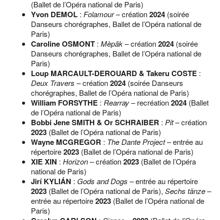
(Ballet de l’Opéra national de Paris)
Yvon DEMOL
:
Folamour
– création
2024
(soirée
Danseurs chorégraphes, Ballet de l’Opéra national de
Paris)
Caroline OSMONT
:
Mèpãk
– création
2024
(soirée
Danseurs chorégraphes, Ballet de l’Opéra national de
Paris)
Loup MARCAULT-DEROUARD & Takeru COSTE
:
Deux Travers
– création
2024
(soirée Danseurs
chorégraphes, Ballet de l’Opéra national de Paris)
William FORSYTHE
:
Rearray
– recréation
2024
(Ballet
de l’Opéra national de Paris)
Bobbi Jene SMITH & Or SCHRAIBER
:
Pit
– création
2023
(Ballet de l’Opéra national de Paris)
Wayne MCGREGOR
:
The Dante Project
– entrée au
répertoire
2023
(Ballet de l’Opéra national de Paris)
XIE XIN
:
Horizon
– création
2023
(Ballet de l’Opéra
national de Paris)
Jirí KYLIÁN
:
Gods and Dogs
– entrée au répertoire
2023
(Ballet de l’Opéra national de Paris),
Sechs tänze
–
entrée au répertoire
2023
(Ballet de l’Opéra national de
Paris)