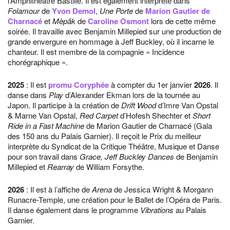
l’Amphithéâtre Bastille. Il est également interprète dans
Folamour
de
Yvon Demol
,
Une Porte
de
Marion Gautier de
Charnacé
et
Mèpãk
de
Caroline Osmont
lors de cette même
soirée. Il travaille avec Benjamin Millepied sur une production de
grande envergure en hommage à Jeff Buckley, où il incarne le
chanteur. Il est membre de la compagnie « Incidence
chorégraphique ».
2025
: Il est
promu Coryphée
à compter du 1er janvier
2026
. Il
danse dans
Play
d’Alexander Ekman lors de la tournée au
Japon. Il participe à la création de
Drift Wood
d’Imre Van Opstal
& Marne Van Opstal,
Red Carpet
d’Hofesh Shechter et
Short
Ride in a Fast Machine
de Marion Gautier de Charnacé (Gala
des 150 ans du Palais Garnier). Il reçoit le Prix du meilleur
interprète du Syndicat de la Critique Théâtre, Musique et Danse
pour son travail dans
Grace, Jeff Buckley Dances
de Benjamin
Millepied et
Rearray
de William Forsythe.
2026
: Il est à l’affiche de
Arena
de Jessica Wright & Morgann
Runacre-Temple, une création pour le Ballet de l’Opéra de Paris.
Il danse également dans le programme
Vibrations
au Palais
Garnier.