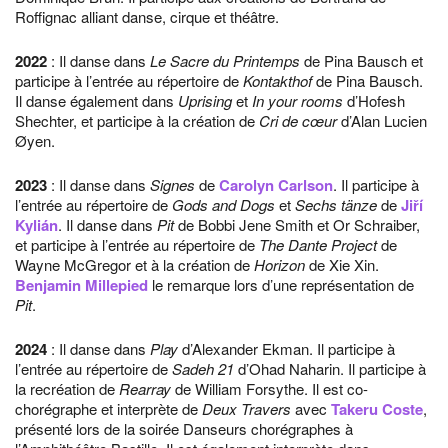
Roffignac alliant danse, cirque et théâtre.
2022
: Il danse dans
Le Sacre du Printemps
de Pina Bausch et
participe à l’entrée au répertoire de
Kontakthof
de Pina Bausch.
Il danse également dans
Uprising
et
In your rooms
d’Hofesh
Shechter, et participe à la création de
Cri de cœur
d’Alan Lucien
Øyen.
2023
: Il danse dans
Signes
de
Carolyn Carlson
. Il participe à
l’entrée au répertoire de
Gods and Dogs
et
Sechs tänze
de
Jiří
Kylián
. Il danse dans
Pit
de Bobbi Jene Smith et Or Schraiber,
et participe à l’entrée au répertoire de
The Dante Project
de
Wayne McGregor et à la création de
Horizon
de Xie Xin.
Benjamin Millepied
le remarque lors d’une représentation de
Pit
.
2024
: Il danse dans
Play
d’Alexander Ekman. Il participe à
l’entrée au répertoire de
Sadeh 21
d’Ohad Naharin. Il participe à
la recréation de
Rearray
de William Forsythe. Il est co-
chorégraphe et interprète de
Deux Travers
avec
Takeru Coste
,
présenté lors de la soirée Danseurs chorégraphes à