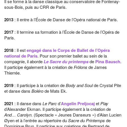
Il se forme à la danse classique au conservatoire de Fontenay-
sous-Bois, puis au CRR de Paris.
2013
: Il entre à l’École de Danse de l’Opéra national de Paris.
2017
: Il termine sa formation à l’École de Danse de l’Opéra de
Paris.
2018
: Il est
engagé dans le Corps de Ballet de l’Opéra
national de Paris
. Pour son premier ballet au sein de la
compagnie, il aborde
Le Sacre du printemps
de
Pina Bausch
.
Il participe également à la création de
Frôlons
de James
Thierrée.
2019
: Il participe à la création de
Body and Soul
de Crystal Pite
et danse dans
Boléro
de Mats Ek.
2021
: Il danse dans
Le Parc
d’
Angelin Preljocaj
et
Play
d’Alexander Ekman. Il participe également à la création de
And… Carolyn.
(Spectacle « Jeunes Danseurs ») d’Alan Lucien
Øyen et à l’entrée au répertoire du
Sacre du Printemps
de
Dominique Brun. Il participe aux créations de Bertrand de