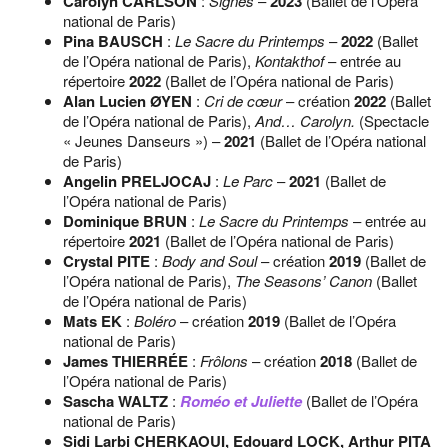
Carolyn CARLSON
:
Signes
–
2023
(Ballet de l’Opéra
national de Paris)
Pina BAUSCH
:
Le Sacre du Printemps
–
2022
(Ballet
de l’Opéra national de Paris),
Kontakthof
– entrée au
répertoire
2022
(Ballet de l’Opéra national de Paris)
Alan Lucien ØYEN
:
Cri de cœur
– création
2022
(Ballet
de l’Opéra national de Paris),
And… Carolyn.
(Spectacle
« Jeunes Danseurs ») –
2021
(Ballet de l’Opéra national
de Paris)
Angelin PRELJOCAJ
:
Le Parc
–
2021
(Ballet de
l’Opéra national de Paris)
Dominique BRUN
:
Le Sacre du Printemps
– entrée au
répertoire
2021
(Ballet de l’Opéra national de Paris)
Crystal PITE
:
Body and Soul
– création
2019
(Ballet de
l’Opéra national de Paris),
The Seasons’ Canon
(Ballet
de l’Opéra national de Paris)
Mats EK
:
Boléro
– création
2019
(Ballet de l’Opéra
national de Paris)
James THIERRÉE
:
Frôlons
– création
2018
(Ballet de
l’Opéra national de Paris)
Sascha WALTZ
:
Roméo et Juliette
(Ballet de l’Opéra
national de Paris)
Sidi Larbi CHERKAOUI, Edouard LOCK, Arthur PITA