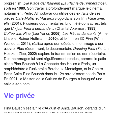
propre film,
Die Klage der Kaiserin (La Plainte de l’impératrice)
,
sorti en
1989
. Son travail a profondément marqué le cinéma,
notamment Pedro Almodóvar qui utilise des extraits de ses
pièces
Café Müller
et
Masurca Fogo
dans son film
Parle avec
elle
(
2001
). Plusieurs documentaires lui ont été consacrés, tels
que
Un jour Pina a demandé…
(Chantal Akerman,
1983
),
Coffee with Pina
(Lee Yanor,
2006
),
Les Rêves dansants
(Anne
Linsel et Rainer Hoffmann,
2010
), et le film en 3D
Pina
(Wim
Wenders,
2011
), réalisé après son décès en hommage à son
œuvre. Plus récemment, le documentaire
Dancing Pina
(Florian
Heinzen-Ziob,
2022
) explore la transmission de son répertoire.
Des hommages lui sont régulièrement rendus, comme le patio-
place Pina-Bausch à La Canopée des Halles à Paris, un
amphithéâtre à l’université Bordeaux-Montaigne, et le Centre
Paris Anim Pina Bausch dans le 12e arrondissement de Paris.
En
2021
, la Maison de la Culture de Bourges a inauguré une
salle à son nom.
Vie privée
Pina Bausch est la fille d’August et Anita Bausch, gérants d’un
hôtel-restaurant à Solingen. Elle a partagé une relation