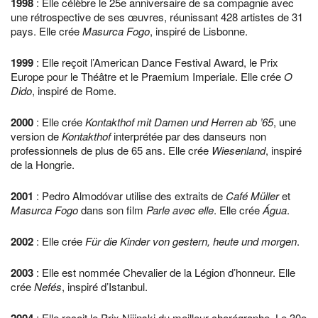
1998
: Elle célèbre le 25e anniversaire de sa compagnie avec
une rétrospective de ses œuvres, réunissant 428 artistes de 31
pays. Elle crée
Masurca Fogo
, inspiré de Lisbonne.
1999
: Elle reçoit l’American Dance Festival Award, le Prix
Europe pour le Théâtre et le Praemium Imperiale. Elle crée
O
Dido
, inspiré de Rome.
2000
: Elle crée
Kontakthof mit Damen und Herren ab ’65
, une
version de
Kontakthof
interprétée par des danseurs non
professionnels de plus de 65 ans. Elle crée
Wiesenland
, inspiré
de la Hongrie.
2001
: Pedro Almodóvar utilise des extraits de
Café Müller
et
Masurca Fogo
dans son film
Parle avec elle
. Elle crée
Água
.
2002
: Elle crée
Für die Kinder von gestern, heute und morgen
.
2003
: Elle est nommée Chevalier de la Légion d’honneur. Elle
crée
Nefés
, inspiré d’Istanbul.
: Elle reçoit le Prix Nijinski du meilleur chorégraphe. Le 30e