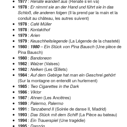
1977
:
Renate wandert aus
(Renate s’en va)
1978
:
Er nimmt sie an der Hand und führt sie in das
Schloß, die anderen folgen
(Il la prend par la main et la
conduit au château, les autres suivent)
1978
:
Café Müller
1978
:
Kontakthof
1979
:
Arien
1979
:
Keuschheitslegende
(La Légende de la chasteté)
1980
:
1980
– Ein Stück von Pina Bausch
(Une pièce de
Pina Bausch)
1980
:
Bandoneon
1982
:
Walzer
(Valses)
1982
:
Nelken
(Les Œillets)
1984
:
Auf dem Gebirge hat man ein Geschrei gehört
(Sur la montagne on entendit un hurlement)
1985
:
Two Cigarettes in the Dark
1986
:
Viktor
1987
:
Ahnen
(Les Ancêtres)
1989
:
Palermo, Palermo
1991
:
Tanzabend II
(Soirée de danse II, Madrid)
1993
:
Das Stück mit dem Schiff
(La Pièce au bateau)
1994
:
Ein Trauerspiel
(Une tragédie)
1995
:
Danzón