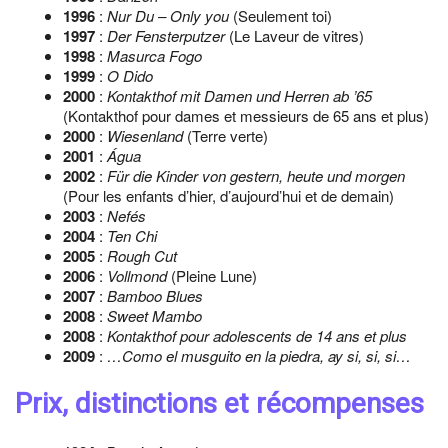
1996
:
Nur Du – Only you
(Seulement toi)
1997
:
Der Fensterputzer
(Le Laveur de vitres)
1998
:
Masurca Fogo
1999
:
O Dido
2000
:
Kontakthof mit Damen und Herren ab ’65
(Kontakthof pour dames et messieurs de 65 ans et plus)
2000
:
Wiesenland
(Terre verte)
2001
:
Água
2002
:
Für die Kinder von gestern, heute und morgen
(Pour les enfants d’hier, d’aujourd’hui et de demain)
2003
:
Nefés
2004
:
Ten Chi
2005
:
Rough Cut
2006
:
Vollmond
(Pleine Lune)
2007
:
Bamboo Blues
2008
:
Sweet Mambo
2008
:
Kontakthof pour adolescents de 14 ans et plus
2009
:
…Como el musguito en la piedra, ay si, si, si…
Prix, distinctions et récompenses