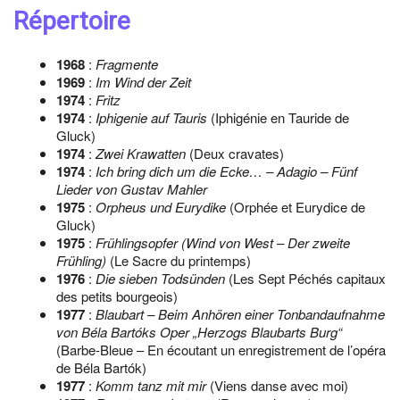
Répertoire
1968
:
Fragmente
1969
:
Im Wind der Zeit
1974
:
Fritz
1974
:
Iphigenie auf Tauris
(Iphigénie en Tauride de
Gluck)
1974
:
Zwei Krawatten
(Deux cravates)
1974
:
Ich bring dich um die Ecke… – Adagio – Fünf
Lieder von Gustav Mahler
1975
:
Orpheus und Eurydike
(Orphée et Eurydice de
Gluck)
1975
:
Frühlingsopfer (Wind von West – Der zweite
Frühling)
(Le Sacre du printemps)
1976
:
Die sieben Todsünden
(Les Sept Péchés capitaux
des petits bourgeois)
1977
:
Blaubart – Beim Anhören einer Tonbandaufnahme
von Béla Bartóks Oper „Herzogs Blaubarts Burg“
(Barbe-Bleue – En écoutant un enregistrement de l’opéra
de Béla Bartók)
1977
:
Komm tanz mit mir
(Viens danse avec moi)