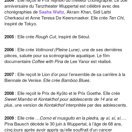
2004
anniversaire du Tanztheater Wuppertal est célébré avec des
chorégraphies de
Sasha Waltz
, Akram Khan, Sidi Larbi
Cherkaoui et Anne Teresa De Keersmaeker. Elle crée
Ten Chi
,
inspiré de Tokyo.
2005
: Elle crée
Rough Cut
, inspiré de Séoul.
2006
: Elle crée
Vollmond (Pleine Lune)
, une de ses dernières
pièces, saluée pour sa scénographie aquatique. Le film
documentaire
Coffee with Pina
de Lee Yanor est réalisé.
2007
: Elle reçoit le Lion d’or pour l’ensemble de sa carrière à la
Biennale de Venise. Elle crée
Bamboo Blues
.
2008
: Elle reçoit le Prix de Kyōto et le Prix Goethe. Elle crée
Sweet Mambo
et
Kontakthof pour adolescents de 14 ans et
plus
, une version de
Kontakthof
interprétée par des adolescents.
2009
: Elle crée
…Como el musguito en la piedra, ay si, si, si…
.
Pina Bausch décède le 30 juin à Wuppertal, à l’âge de 68 ans,
cinq jours après avoir appris qu’elle souffrait d’un cancer