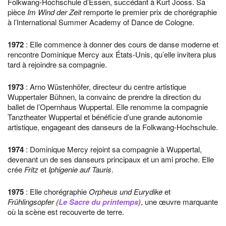
Folkwang-Hochschule d’Essen, succédant à Kurt Jooss. Sa
pièce
Im Wind der Zeit
remporte le premier prix de chorégraphie
à l’International Summer Academy of Dance de Cologne.
1972
: Elle commence à donner des cours de danse moderne et
rencontre Dominique Mercy aux États-Unis, qu’elle invitera plus
tard à rejoindre sa compagnie.
1973
: Arno Wüstenhöfer, directeur du centre artistique
Wuppertaler Bühnen, la convainc de prendre la direction du
ballet de l’Opernhaus Wuppertal. Elle renomme la compagnie
Tanztheater Wuppertal et bénéficie d’une grande autonomie
artistique, engageant des danseurs de la Folkwang-Hochschule.
1974
: Dominique Mercy rejoint sa compagnie à Wuppertal,
devenant un de ses danseurs principaux et un ami proche. Elle
crée
Fritz
et
Iphigenie auf Tauris
.
1975
: Elle chorégraphie
Orpheus und Eurydike
et
Frühlingsopfer (
Le Sacre du printemps
)
, une œuvre marquante
où la scène est recouverte de terre.