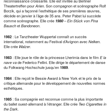
reconnaissance croissante. Elle est invitée au Berliner
Theatertreffen pour
Arien
. Son compagnon et scénographe Rolf
Borzik, qui a façonné l’esthétique de ses premières œuvres,
décède en janvier à l’âge de 35 ans. Peter Pabst lui succède
comme scénographe. Elle crée
1980
– Ein Stück von Pina
Bausch
et
Bandoneon
.
1982
: Le Tanztheater Wuppertal connaît un succès
international, notamment au Festival d’Avignon avec
Nelken
.
Elle crée
Walzer
.
1983
: Elle joue le rôle de la princesse Lherimia dans le film
E la
nave va
de Federico Fellini. Elle dirige le département de danse
du Folkwang Hochschule jusqu’en
1989
.
1984
: Elle reçoit le Bessie Award à New York et le prix de la
critique allemande pour le développement de nouvelles normes
esthétiques.
1985
: Sa compagnie est reconnue comme la plus importante
du ballet ouest-allemand à l’étranger. Elle crée
Two Cigarettes in
the Dark
.