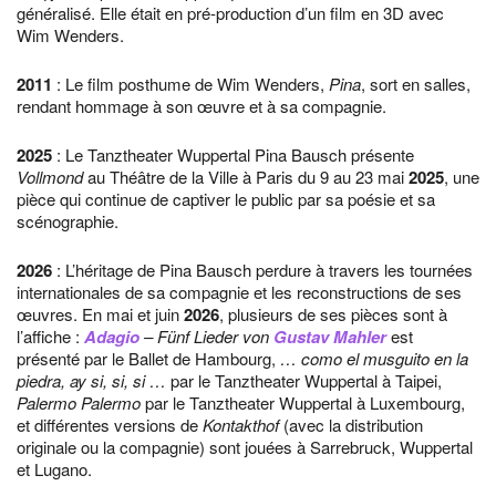
généralisé. Elle était en pré-production d’un film en 3D avec
Wim Wenders.
2011
: Le film posthume de Wim Wenders,
Pina
, sort en salles,
rendant hommage à son œuvre et à sa compagnie.
2025
: Le Tanztheater Wuppertal Pina Bausch présente
Vollmond
au Théâtre de la Ville à Paris du 9 au 23 mai
2025
, une
pièce qui continue de captiver le public par sa poésie et sa
scénographie.
2026
: L’héritage de Pina Bausch perdure à travers les tournées
internationales de sa compagnie et les reconstructions de ses
œuvres. En mai et juin
2026
, plusieurs de ses pièces sont à
l’affiche :
Adagio
– Fünf Lieder von
Gustav Mahler
est
présenté par le Ballet de Hambourg,
… como el musguito en la
piedra, ay si, si, si …
par le Tanztheater Wuppertal à Taipei,
Palermo Palermo
par le Tanztheater Wuppertal à Luxembourg,
et différentes versions de
Kontakthof
(avec la distribution
originale ou la compagnie) sont jouées à Sarrebruck, Wuppertal
et Lugano.