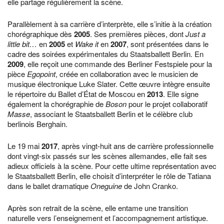
elle partage régulièrement la scène.
Parallèlement à sa carrière d’interprète, elle s’initie à la création
chorégraphique dès
2005
. Ses premières pièces, dont
Just a
little bit…
en
2005
et
Wake it
en
2007
, sont présentées dans le
cadre des soirées expérimentales du Staatsballett Berlin. En
2009
, elle reçoit une commande des Berliner Festspiele pour la
pièce
Egopoint
, créée en collaboration avec le musicien de
musique électronique Luke Slater. Cette œuvre intègre ensuite
le répertoire du Ballet d’État de Moscou en
2013
. Elle signe
également la chorégraphie de
Boson
pour le projet collaboratif
Masse
, associant le Staatsballett Berlin et le célèbre club
berlinois Berghain.
Le 19 mai
2017
, après vingt-huit ans de carrière professionnelle
dont vingt-six passés sur les scènes allemandes, elle fait ses
adieux officiels à la scène. Pour cette ultime représentation avec
le Staatsballett Berlin, elle choisit d’interpréter le rôle de Tatiana
dans le ballet dramatique
Oneguine
de John Cranko.
Après son retrait de la scène, elle entame une transition
naturelle vers l’enseignement et l’accompagnement artistique.