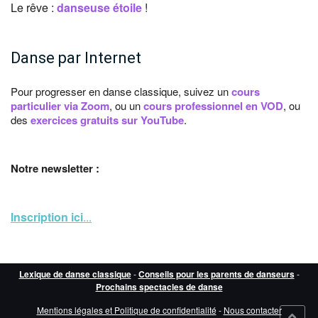
Le rêve :
danseuse étoile
!
Danse par Internet
Pour progresser en danse classique, suivez un
cours
particulier via Zoom
, ou un
cours professionnel en VOD
, ou
des
exercices gratuits sur YouTube
.
Notre newsletter :
Inscription ici
...
Lexique de danse classique
-
Conseils pour les parents de danseurs
-
Prochains spectacles de danse
Mentions légales et Politique de confidentialité
-
Nous contacter