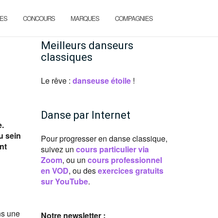
ES
CONCOURS
MARQUES
COMPAGNIES
Meilleurs danseurs
classiques
Le rêve :
danseuse étoile
!
Danse par Internet
e.
u sein
Pour progresser en danse classique,
nt
suivez un
cours particulier via
Zoom
, ou un
cours professionnel
en VOD
, ou des
exercices gratuits
sur YouTube
.
ns une
Notre newsletter :