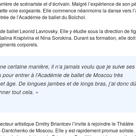
carrière de scénariste et d’écrivain. Malgré l’expérience de son p
 cette voie exigeante. Elle commence néanmoins la danse vers l
ntrée de l’Académie de ballet du Bolchoï.
de ballet Leonid Lavrovsky. Elle y étudie sous la direction de fi
ina Krapivina et Nina Sorokina. Durant sa formation, elle doit
egments corporels.
ne certaine manière, il n’a jamais voulu que je suive ses
s pour entrer à l’Académie de ballet de Moscou très
et âge. De longues jambes et de longs bras, j’ai donc d
nner tout cela. »
recteur artistique Dmitry Briantcev l’invite à rejoindre le Théâtre
-Dantchenko de Moscou. Elle y est rapidement promue soliste. 