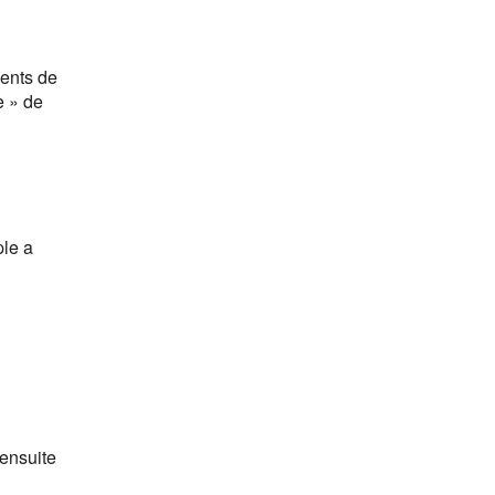
ments de
e » de
ple a
 ensuite