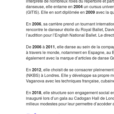
interprète de nombreux rôles du répertoire et par
danseuse, elle entame en
2004
un cursus univers
(GITIS). Elle en sort diplômée en
2009
avec la qu
En
2006
, sa carrière prend un tournant internati
rencontre le danseur étoile du Royal Ballet, Davi
l’audition pour l’English National Ballet. Le dire
De
2006
à
2011
, elle danse au sein de la comp
à travers le monde, notamment en Espagne, au Br
également avec la marque d’articles de danse Gris
En
2012
, elle choisit de se consacrer pleinement
(NKBS) à Londres. Elle y développe sa propre mé
Vaganova avec les techniques française, cubaine
En
2018
, elle structure son engagement social 
inauguré lors d’un gala au Cadogan Hall de Londr
milieux modestes pour leur permettre d’accéder 