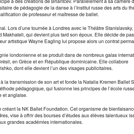
ticipe à des créations de Briantcev. Parallèlement à sa carrière 
itaire de pédagogie de la danse à l’Institut russe des arts du th
alification de professeur et maîtresse de ballet.
onal. Lors d’une tournée à Londres avec le Théâtre Stanislavsky, 
d Makhateli, qui devient plus tard son époux. Elle décide de pa
cteur artistique Wayne Eagling lui propose alors un contrat perm
agnie londonienne et se produit dans de nombreux galas interna
ésil, en Grèce et en République dominicaine. Elle collabore
hko, dont elle devient l’un des visages publicitaires.
 à la transmission de son art et fonde la Natalia Kremen Ballet 
thode pédagogique, qui fusionne les principes de l’école russ
 et anglaise.
en créant la NK Ballet Foundation. Cet organisme de bienfaisanc
es, vise à offrir des bourses d’études aux élèves talentueux is
aux grandes académies internationales.