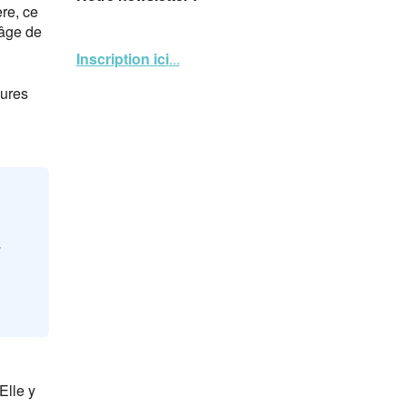
ère, ce
’âge de
Inscription ici
...
gures
û
Elle y