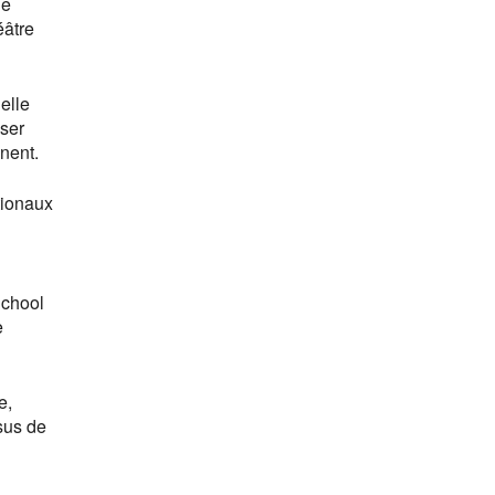
de
éâtre
elle
sser
anent.
tionaux
School
e
e,
sus de