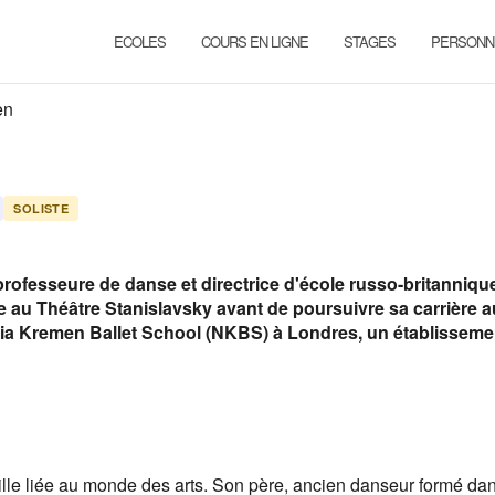
ECOLES
COURS EN LIGNE
STAGES
PERSONN
en
SOLISTE
rofesseure de danse et directrice d'école russo-britanniqu
 au Théâtre Stanislavsky avant de poursuivre sa carrière a
atalia Kremen Ballet School (NKBS) à Londres, un établisseme
lle liée au monde des arts. Son père, ancien danseur formé da