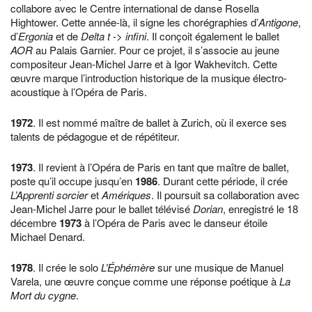
collabore avec le Centre international de danse Rosella
Hightower. Cette année-là, il signe les chorégraphies d’
Antigone
,
d’
Ergonia
et de
Delta t -> infini
. Il conçoit également le ballet
AOR
au Palais Garnier. Pour ce projet, il s’associe au jeune
compositeur Jean-Michel Jarre et à Igor Wakhevitch. Cette
œuvre marque l’introduction historique de la musique électro-
acoustique à l’Opéra de Paris.
1972
. Il est nommé maître de ballet à Zurich, où il exerce ses
talents de pédagogue et de répétiteur.
1973
. Il revient à l’Opéra de Paris en tant que maître de ballet,
poste qu’il occupe jusqu’en
1986
. Durant cette période, il crée
L’Apprenti sorcier
et
Amériques
. Il poursuit sa collaboration avec
Jean-Michel Jarre pour le ballet télévisé
Dorian
, enregistré le 18
décembre
1973
à l’Opéra de Paris avec le danseur étoile
Michael Denard.
1978
. Il crée le solo
L’Éphémère
sur une musique de Manuel
Varela, une œuvre conçue comme une réponse poétique à
La
Mort du cygne
.