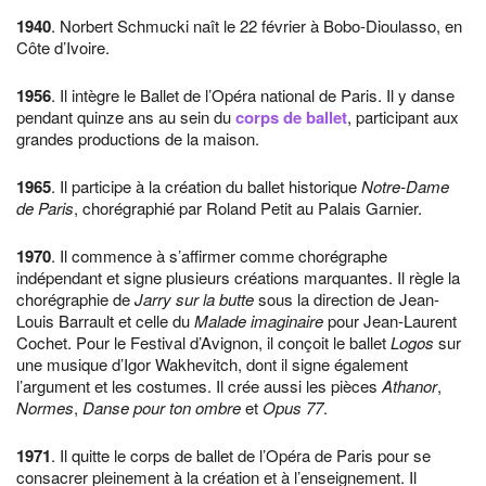
1940
. Norbert Schmucki naît le 22 février à Bobo-Dioulasso, en
Côte d’Ivoire.
1956
. Il intègre le Ballet de l’Opéra national de Paris. Il y danse
pendant quinze ans au sein du
corps de ballet
, participant aux
grandes productions de la maison.
1965
. Il participe à la création du ballet historique
Notre-Dame
de Paris
, chorégraphié par Roland Petit au Palais Garnier.
1970
. Il commence à s’affirmer comme chorégraphe
indépendant et signe plusieurs créations marquantes. Il règle la
chorégraphie de
Jarry sur la butte
sous la direction de Jean-
Louis Barrault et celle du
Malade imaginaire
pour Jean-Laurent
Cochet. Pour le Festival d’Avignon, il conçoit le ballet
Logos
sur
une musique d’Igor Wakhevitch, dont il signe également
l’argument et les costumes. Il crée aussi les pièces
Athanor
,
Normes
,
Danse pour ton ombre
et
Opus 77
.
1971
. Il quitte le corps de ballet de l’Opéra de Paris pour se
consacrer pleinement à la création et à l’enseignement. Il