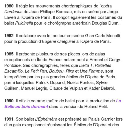
1980
. Il règle les mouvements chorégraphiques de l’opéra
Dardanus
de Jean-Philippe Rameau, mis en scène par Jorge
Lavelli à l’Opéra de Paris. Il conçoit également les costumes du
ballet
Pulcinella
pour le chorégraphe américain Douglas Dunn.
1982
. Il collabore avec le metteur en scène Gian Carlo Menotti
pour la production d’
Eugène Onéguine
à l’Opéra de Paris.
1985
. Il présente plusieurs de ses pièces lors de galas
exceptionnels en Île-de-France, notamment à Ermont et Cergy-
Pontoise. Ses chorégraphies, telles que
Delta T
,
Paillettes
,
Escamillo
,
Le Petit Pan
,
Boubou
,
Rixe
et
Une Femme
, sont
interprétées par les plus grandes étoiles de l’Opéra de Paris,
parmi lesquelles Patrick Dupond, Noëlla Pontois, Sylvie
Guillem, Manuel Legris, Claude de Vulpian et Kader Belarbi.
1990
. Il officie comme maître de ballet pour la production de
La
Belle au bois dormant
dans la version de Roland Petit.
1991
. Son ballet
L’Éphémère
est présenté au Palais Garnier lors
d’un gala exceptionnel réunissant les Étoiles de l’Opéra et des