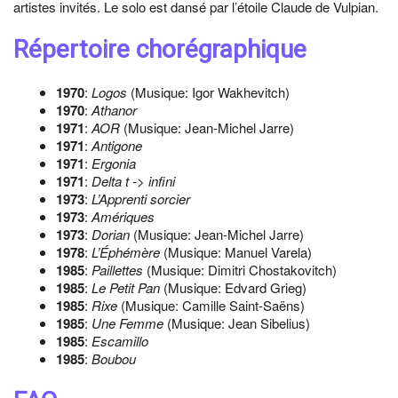
artistes invités. Le solo est dansé par l’étoile Claude de Vulpian.
Répertoire chorégraphique
1970
:
Logos
(Musique: Igor Wakhevitch)
1970
:
Athanor
1971
:
AOR
(Musique: Jean-Michel Jarre)
1971
:
Antigone
1971
:
Ergonia
1971
:
Delta t -> infini
1973
:
L’Apprenti sorcier
1973
:
Amériques
1973
:
Dorian
(Musique: Jean-Michel Jarre)
1978
:
L’Éphémère
(Musique: Manuel Varela)
1985
:
Paillettes
(Musique: Dimitri Chostakovitch)
1985
:
Le Petit Pan
(Musique: Edvard Grieg)
1985
:
Rixe
(Musique: Camille Saint-Saëns)
1985
:
Une Femme
(Musique: Jean Sibelius)
1985
:
Escamillo
1985
:
Boubou