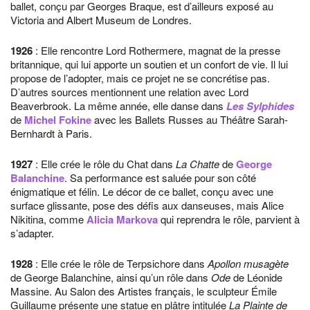
ballet, conçu par Georges Braque, est d’ailleurs exposé au
Victoria and Albert Museum de Londres.
1926
: Elle rencontre Lord Rothermere, magnat de la presse
britannique, qui lui apporte un soutien et un confort de vie. Il lui
propose de l’adopter, mais ce projet ne se concrétise pas.
D’autres sources mentionnent une relation avec Lord
Beaverbrook. La même année, elle danse dans
Les Sylphides
de
Michel Fokine
avec les Ballets Russes au Théâtre Sarah-
Bernhardt à Paris.
1927
: Elle crée le rôle du Chat dans
La Chatte
de
George
Balanchine
. Sa performance est saluée pour son côté
énigmatique et félin. Le décor de ce ballet, conçu avec une
surface glissante, pose des défis aux danseuses, mais Alice
Nikitina, comme
Alicia Markova
qui reprendra le rôle, parvient à
s’adapter.
1928
: Elle crée le rôle de Terpsichore dans
Apollon musagète
de George Balanchine, ainsi qu’un rôle dans
Ode
de Léonide
Massine. Au Salon des Artistes français, le sculpteur Émile
Guillaume présente une statue en plâtre intitulée
La Plainte de