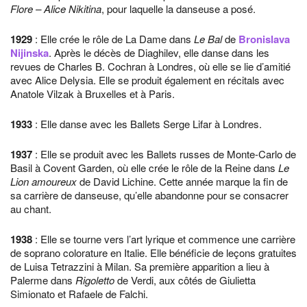
Flore – Alice Nikitina
, pour laquelle la danseuse a posé.
1929
: Elle crée le rôle de La Dame dans
Le Bal
de
Bronislava
Nijinska
. Après le décès de Diaghilev, elle danse dans les
revues de Charles B. Cochran à Londres, où elle se lie d’amitié
avec Alice Delysia. Elle se produit également en récitals avec
Anatole Vilzak à Bruxelles et à Paris.
1933
: Elle danse avec les Ballets Serge Lifar à Londres.
1937
: Elle se produit avec les Ballets russes de Monte-Carlo de
Basil à Covent Garden, où elle crée le rôle de la Reine dans
Le
Lion amoureux
de David Lichine. Cette année marque la fin de
sa carrière de danseuse, qu’elle abandonne pour se consacrer
au chant.
1938
: Elle se tourne vers l’art lyrique et commence une carrière
de soprano colorature en Italie. Elle bénéficie de leçons gratuites
de Luisa Tetrazzini à Milan. Sa première apparition a lieu à
Palerme dans
Rigoletto
de Verdi, aux côtés de Giulietta
Simionato et Rafaele de Falchi.