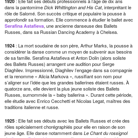
1920
: Elle fait ses débuts professionnels à l’âge de dix ans
dans la pantomime
Dick Whittington and His Cat
, interprétant le
rôle de Salomé. Son succès critique et populaire la pousse à
approfondir sa formation. Elle commence à étudier le ballet avec
Serafina Astafieva
, une ancienne danseuse des Ballets
Russes, dans sa Russian Dancing Academy à Chelsea.
1924
: La mort soudaine de son père, Arthur Marks, la pousse à
considérer la danse comme un moyen de subvenir aux besoins
de sa famille. Serafina Astafieva et Anton Dolin (alors soliste
des Ballets Russes) arrangent une audition pour Serge
Diaghilev. Impressionné, Diaghilev l’engage dans sa compagnie
et la renomme « Alicia Markova », russifiant son nom pour
s’aligner sur l’idée que les grandes ballerines étaient russes. À
quatorze ans, elle devient la plus jeune soliste des Ballets
Russes, surnommée la « baby ballerina ». Durant cette période,
elle étudie avec Enrico Cecchetti et Nicolas Legat, maîtres des
traditions italienne et russe.
1925
: Elle fait ses débuts avec les Ballets Russes et crée des
rôles spécialement chorégraphiés pour elle en raison de son
jeune âge. Elle danse notamment dans
Le Chant du rossignol