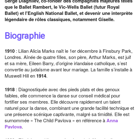
Serge Diaghilev, co-fonder des compagnies majeures telles
que le Ballet Rambert, le Vic-Wells Ballet (futur Royal
Ballet) et l'English National Ballet, et devenir une interprète
légendaire de rôles classiques, notamment Giselle.
Biographie
1910
: Lilian Alicia Marks naît le 1er décembre à Finsbury Park,
Londres. Aînée de quatre filles, son père, Arthur Marks, est juif
et sa mère, Eileen Barry, d’origine irlandaise catholique, s’est
convertie au judaïsme avant leur mariage. La famille s’installe à
Muswell Hill en
1914
.
1918
: Diagnostiquée avec des pieds plats et des genoux
faibles, elle commence la danse sur conseil médical pour
fortifier ses membres. Elle découvre rapidement un talent
naturel pour la danse, combinant une grande facilité technique et
une présence scénique captivante, malgré sa timidité. Elle est
surnommée « The Child Pavlova » en référence à
Anna
Pavlova
.