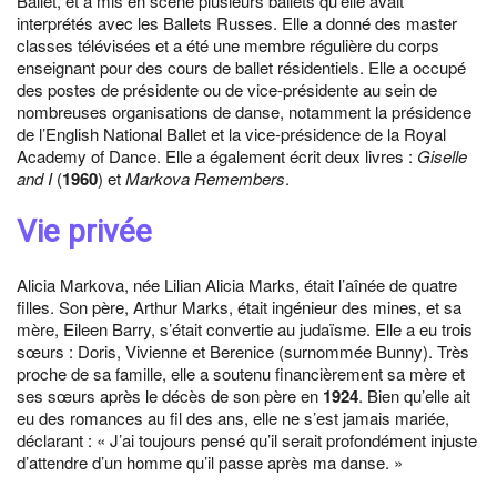
Ballet, et a mis en scène plusieurs ballets qu’elle avait
interprétés avec les Ballets Russes. Elle a donné des master
classes télévisées et a été une membre régulière du corps
enseignant pour des cours de ballet résidentiels. Elle a occupé
des postes de présidente ou de vice-présidente au sein de
nombreuses organisations de danse, notamment la présidence
de l’English National Ballet et la vice-présidence de la Royal
Academy of Dance. Elle a également écrit deux livres :
Giselle
and I
(
1960
) et
Markova Remembers
.
Vie privée
Alicia Markova, née Lilian Alicia Marks, était l’aînée de quatre
filles. Son père, Arthur Marks, était ingénieur des mines, et sa
mère, Eileen Barry, s’était convertie au judaïsme. Elle a eu trois
sœurs : Doris, Vivienne et Berenice (surnommée Bunny). Très
proche de sa famille, elle a soutenu financièrement sa mère et
ses sœurs après le décès de son père en
1924
. Bien qu’elle ait
eu des romances au fil des ans, elle ne s’est jamais mariée,
déclarant : « J’ai toujours pensé qu’il serait profondément injuste
d’attendre d’un homme qu’il passe après ma danse. »