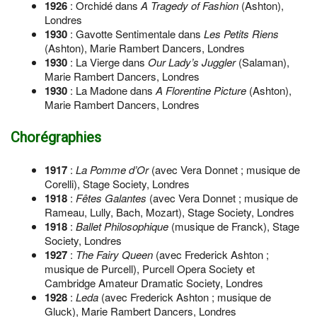
1926
: Orchidé dans
A Tragedy of Fashion
(Ashton),
Londres
1930
: Gavotte Sentimentale dans
Les Petits Riens
(Ashton), Marie Rambert Dancers, Londres
1930
: La Vierge dans
Our Lady’s Juggler
(Salaman),
Marie Rambert Dancers, Londres
1930
: La Madone dans
A Florentine Picture
(Ashton),
Marie Rambert Dancers, Londres
Chorégraphies
1917
:
La Pomme d’Or
(avec Vera Donnet ; musique de
Corelli), Stage Society, Londres
1918
:
Fêtes Galantes
(avec Vera Donnet ; musique de
Rameau, Lully, Bach, Mozart), Stage Society, Londres
1918
:
Ballet Philosophique
(musique de Franck), Stage
Society, Londres
1927
:
The Fairy Queen
(avec Frederick Ashton ;
musique de Purcell), Purcell Opera Society et
Cambridge Amateur Dramatic Society, Londres
1928
:
Leda
(avec Frederick Ashton ; musique de
Gluck), Marie Rambert Dancers, Londres