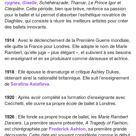
cygnes
,
Giselle
,
Schéhérazade
,
Thamar
,
Le Prince Igor
et
Cléopâtre
. Cette période, bien que brève, renforce sa passion
pour le ballet et lui permet d’absorber l’esthétique novatrice de
Diaghilev, qui consiste à réunir les meilleurs artistes pour créer
des ballets innovants.
1914
: Avec le déclenchement de la Première Guerre mondiale,
elle quitte la France pour Londres. Elle adopte le nom de Marie
Rambert, qu’elle juge « plus élégant », et subvient à ses besoins
en enseignant et en se produisant comme danseuse et actrice.
1918
: Elle épouse le dramaturge et critique Ashley Dukes,
obtenant ainsi la nationalité britannique. Elle suit l’enseignement
de
Serafina Astafieva
.
1920
: Après avoir complété sa formation d’enseignante avec
Cecchetti, elle ouvre sa propre école de ballet à Londres.
1926
: Elle fonde sa propre troupe de ballet, les
Marie Rambert
Dancers
. La première œuvre présentée,
A Tragedy of Fashion
,
est chorégraphiée par
Frederick Ashton
, sa première grande
découverte. Cette date est souvent considérée comme le début