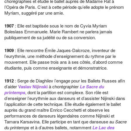
chorégraphies et étudie le ballet auprès de Madame Rat à
l’Opéra de Paris. C’est à cette période qu’elle adopte le prénom
Myriam, suggéré par une amie.
1907
: Elle est baptisée sous le nom de Cyvia Myriam
Boleslass Emmanuele. Marie Rambert ne parlera jamais
publiquement de sa judéité ou de sa conversion.
1909
: Elle rencontre Émile Jaques-Dalcroze, inventeur de
l’eurythmie, une méthode d’enseignement du rythme par le
mouvement. Elle passe trois ans à ses côtés, d’abord comme
étudiante, puis comme enseignante et démonstratrice.
1912
: Serge de Diaghilev l’engage pour les Ballets Russes afin
d’aider
Vaslav Nijinski
à chorégraphier
Le Sacre du
printemps
, dont la partition est complexe. Son rôle est
d’enseigner l’eurythmie aux danseurs et d’assister Nijinski dans
l’application de cette technique. Elle étudie également le ballet
auprès du grand maître Enrico Cecchetti et observe les
performances de danseurs légendaires comme Nijinski et
Tamara Karsavina. Elle participe en tant que danseuse au
Sacre
du printemps
et à d’autres ballets, notamment
Le Lac des