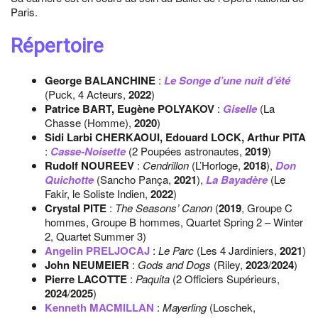
Paris.
Répertoire
George BALANCHINE
:
Le Songe d’une nuit d’été
(Puck, 4 Acteurs,
2022
)
Patrice BART, Eugène POLYAKOV
:
Giselle
(La
Chasse (Homme),
2020
)
Sidi Larbi CHERKAOUI, Edouard LOCK, Arthur PITA
:
Casse-Noisette
(2 Poupées astronautes,
2019
)
Rudolf NOUREEV
:
Cendrillon
(L’Horloge,
2018
),
Don
Quichotte
(Sancho Pança,
2021
),
La Bayadère
(Le
Fakir, le Soliste Indien,
2022
)
Crystal PITE
:
The Seasons’ Canon
(
2019
, Groupe C
hommes, Groupe B hommes, Quartet Spring 2 – Winter
2, Quartet Summer 3)
Angelin PRELJOCAJ
:
Le Parc
(Les 4 Jardiniers,
2021
)
John NEUMEIER
:
Gods and Dogs
(Riley,
2023
/
2024
)
Pierre LACOTTE
:
Paquita
(2 Officiers Supérieurs,
2024
/
2025
)
Kenneth MACMILLAN
:
Mayerling
(Loschek,