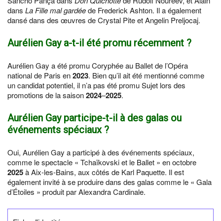
Sancho Pança dans
Don Quichotte
de Rudolf Noureev, et Alain
dans
La Fille mal gardée
de Frederick Ashton. Il a également
dansé dans des œuvres de Crystal Pite et Angelin Preljocaj.
Aurélien Gay a-t-il été promu récemment ?
Aurélien Gay a été promu Coryphée au Ballet de l’Opéra
national de Paris en
2023
. Bien qu’il ait été mentionné comme
un candidat potentiel, il n’a pas été promu Sujet lors des
promotions de la saison
2024
–
2025
.
Aurélien Gay participe-t-il à des galas ou
événements spéciaux ?
Oui, Aurélien Gay a participé à des événements spéciaux,
comme le spectacle « Tchaïkovski et le Ballet » en octobre
2025
à Aix-les-Bains, aux côtés de Karl Paquette. Il est
également invité à se produire dans des galas comme le « Gala
d’Étoiles » produit par Alexandra Cardinale.