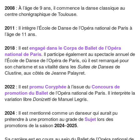
2008
: À l’âge de 9 ans, il commence la danse classique au
centre chorégraphique de Toulouse.
2011
: Il intègre l’École de Danse de l’Opéra national de Paris à
l’âge de 11 ans.
2018
: Il est
engagé dans le Corps de Ballet de l’Opéra
national de Paris
. Il participe également au spectacle annuel de
l’École de Danse de l’Opéra de Paris, où il est remarqué pour
son charisme et sa vitalité dans les
Suites de Danses
de
Clustine, aux côtés de Jeanne Palayret.
2022
: Il est
promu Coryphée
à l’issue du
Concours de
promotion du Ballet
de l’Opéra national de Paris. Il interprète la
variation libre
Donizetti
de Manuel Legris.
2024
: Il est mentionné comme un danseur qui aurait pu
prétendre à une promotion au grade de
Sujet
lors des
promotions de la saison
2024
–
2025
.
Sa carrière est en cours au sein du Ballet de l’Opéra national de