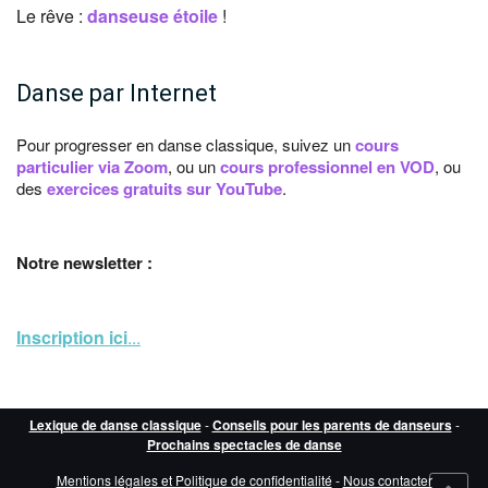
Le rêve :
danseuse étoile
!
Danse par Internet
Pour progresser en danse classique, suivez un
cours
particulier via Zoom
, ou un
cours professionnel en VOD
, ou
des
exercices gratuits sur YouTube
.
Notre newsletter :
Inscription ici
...
Lexique de danse classique
-
Conseils pour les parents de danseurs
-
Prochains spectacles de danse
Mentions légales et Politique de confidentialité
-
Nous contacter