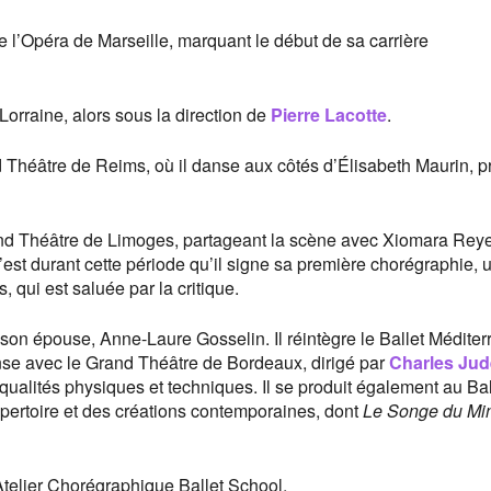
e l’Opéra de Marseille, marquant le début de sa carrière
 Lorraine, alors sous la direction de
Pierre Lacotte
.
 Théâtre de Reims, où il danse aux côtés d’Élisabeth Maurin, p
rand Théâtre de Limoges, partageant la scène avec Xiomara Rey
C’est durant cette période qu’il signe sa première chorégraphie, 
, qui est saluée par la critique.
son épouse, Anne-Laure Gosselin. Il réintègre le Ballet Médite
danse avec le Grand Théâtre de Bordeaux, dirigé par
Charles Jud
ualités physiques et techniques. Il se produit également au Bal
épertoire et des créations contemporaines, dont
Le Songe du Mi
l’Atelier Chorégraphique Ballet School.