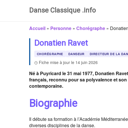
Danse Classique .info
Accueil
»
Personne
»
Chorégraphe
»
Donatie
Donatien Ravet
CHORÉGRAPHE
DANSEUR
DIRECTEUR DE LA DA
Fiche mise à jour le 14 juin 2026
Né à Puyricard le 31 mai 1977, Donatien Ravet
français, reconnu pour sa polyvalence et son
contemporaine.
Biographie
Il débute sa formation à l’Académie Méditerranée
diverses disciplines de la danse.