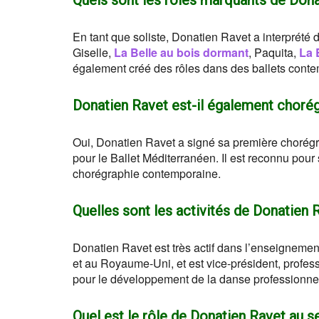
Quels sont les rôles marquants de Dona
En tant que soliste, Donatien Ravet a interprété
Giselle,
La Belle au bois dormant
, Paquita,
La 
également créé des rôles dans des ballets conte
Donatien Ravet est-il également choré
Oui, Donatien Ravet a signé sa première chorég
pour le Ballet Méditerranéen. Il est reconnu pour
chorégraphie contemporaine.
Quelles sont les activités de Donatien 
Donatien Ravet est très actif dans l’enseignement
et au Royaume-Uni, et est vice-président, profes
pour le développement de la danse professionnel
Quel est le rôle de Donatien Ravet au s