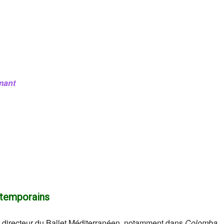
mant
ntemporains
e directeur du Ballet Méditerranéen, notamment dans
Colomba
,