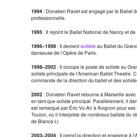
1994
: Donatien Ravet est engagé par le Ballet d
professionnelle.
1995
: Il rejoint le Ballet National de Nancy et de
1996
–
1998
: Il devient
soliste
au Ballet du Grand
danseuse de l’Opéra de Paris.
1998
–
2002
: Il occupe le poste de soliste au G
soliste principale de l’American Ballet Theatre. 
commande de la direction du ballet et des solistes
2002
: Donatien Ravet retourne à Marseille avec 
en tant que soliste principal. Parallèlement, il 
est remarqué par Éric Vu-An à Avignon pour ses q
Toulon, où il interprète de nombreux ballets du r
de Blanca Li.
2003
–
2004
: Il prend la direction et enseigne à 