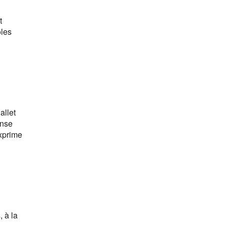
t
ôles
allet
anse
exprime
 à la