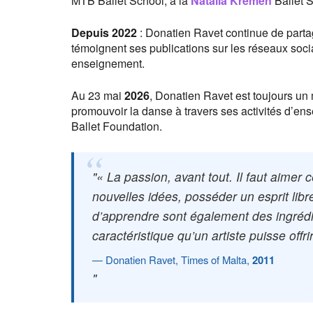
MTB Ballet School, à la
Natalia Kremen
Ballet S
Depuis
2022
: Donatien Ravet continue de parta
témoignent ses publications sur les réseaux soc
enseignement.
Au 23 mai
2026
, Donatien Ravet est toujours un
promouvoir la danse à travers ses activités d’e
Ballet Foundation.
« La passion, avant tout. Il faut aimer c
nouvelles idées, posséder un esprit libr
d’apprendre sont également des ingrédien
caractéristique qu’un artiste puisse offrir
Donatien Ravet, Times of Malta,
2011