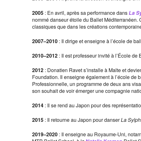
2005
: En avril, après sa performance dans
La S
nommé danseur étoile du Ballet Méditerranéen. Ce
classiques que dans les créations contemporain
2007
–
2010
: Il dirige et enseigne à l’école de b
2010
–
2012
: Il est professeur invité à l’École de
2012
: Donatien Ravet s’installe à Malte et devie
Foundation. Il enseigne également à l’école de b
Professionnelle, un programme de deux ans visan
son souhait de voir émerger une compagnie nation
2014
: Il se rend au Japon pour des représentati
2015
: Il retourne au Japon pour danser
La Sylph
2019
–
2020
: Il enseigne au Royaume-Uni, notamm