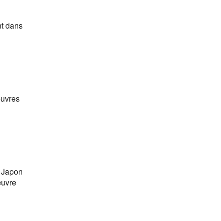
nt dans
œuvres
u Japon
œuvre