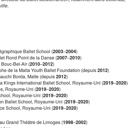
ville
.
régraphique Ballet School (
2003
–
2004
)
llet Rond Point de la Danse (
2007
–
2010
)
e Bouc-Bel-Air (
2010
–
2012
)
aphe de la Malta Youth Ballet Foundation (depuis
2012
)
 Gauchi Borda, Malte (depuis
2012
)
la Kings International Ballet School, Royaume-Uni (
2019
–
2020
)
tes, Royaume-Uni (
2019
–
2020
)
School, Royaume-Uni (
2019
–
2020
)
men Ballet School, Royaume-Uni (
2019
–
2020
)
ance School, Royaume-Uni (
2019
–
2020
)
 au Grand Théâtre de Limoges (
1998
–
2002
)