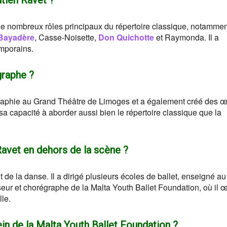
tien Ravet ?
 de nombreux rôles principaux du répertoire classique, notamme
Bayadère
, Casse-Noisette,
Don Quichotte
et Raymonda. Il a
mporains.
graphe ?
raphie au Grand Théâtre de Limoges et a également créé des 
 sa capacité à aborder aussi bien le répertoire classique que la
Ravet en dehors de la scène ?
 de la danse. Il a dirigé plusieurs écoles de ballet, enseigné a
seur et chorégraphe de la Malta Youth Ballet Foundation, où il 
le.
ein de la Malta Youth Ballet Foundation ?