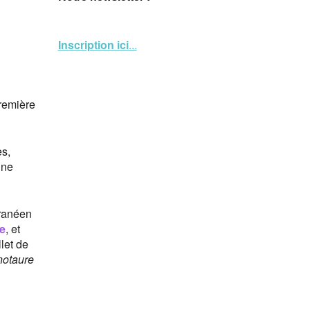
Inscription ici
...
remière
es,
une
rranéen
e
, et
let de
notaure