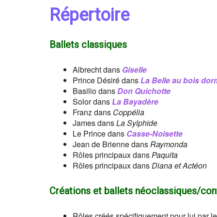
Répertoire
Ballets classiques
Albrecht dans
Giselle
Prince Désiré dans
La Belle au bois dor
Basilio dans
Don Quichotte
Solor dans
La Bayadère
Franz dans
Coppélia
James dans
La Sylphide
Le Prince dans
Casse-Noisette
Jean de Brienne dans
Raymonda
Rôles principaux dans
Paquita
Rôles principaux dans
Diana et Actéon
Créations et ballets néoclassiques/co
Rôles créés spécifiquement pour lui par l