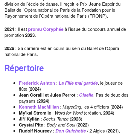
division de l’école de danse. Il reçoit le Prix Jeune Espoir du
Ballet de l’Opéra national de Paris de la Fondation pour le
Rayonnement de l’Opéra national de Paris (FRONP).
2024
: Il est
promu Coryphée
à l’issue du concours annuel de
promotion
2023
.
2026
: Sa carrière est en cours au sein du Ballet de l’Opéra
national de Paris.
Répertoire
Frederick Ashton
:
La Fille mal gardée
, le joueur de
flûte (
2024
)
Jean Coralli et Jules Perrot
:
Giselle
, Pas de deux des
paysans (
2024
)
Kenneth MacMillan
:
Mayerling
, les 4 officiers (
2024
)
My’kal Stromile
:
Word for Word
(création,
2024
)
Jiří Kylián
:
Sechs Tanze
(
2023
)
Crystal Pite
:
Body and Soul
(
2022
)
Rudolf Noureev
:
Don Quichotte
/ 2 Aigles (
2021
),