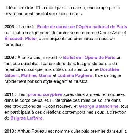
Il découvre très tôt la musique et la danse, encouragé par un
environnement familial sensible aux arts.
2003
: Il entre à l’
École de danse de l’Opéra national de Paris
où il suit l’enseignement de professeurs comme Carole Arbo et
Élisabeth Platel
, qui marquent ses premières années de
formation.
2009
: À seize ans, il rejoint le
Ballet de l’Opéra de Paris
en
tant que quadrille. Il danse alors dans les grands ballets du
répertoire classique, aux côtés d’artistes comme
Dorothée
Gilbert
,
Mathieu Ganio
et
Ludmila Pagliero
. Il se distingue
rapidement par son style élégant et musical.
2011
: Il est
promu coryphée
après deux années remarquées
dans le corps de ballet. Il interprète des rôles de soliste dans
des productions de Rudolf Noureev et
George Balanchine
, tout
en participant à des créations contemporaines sous la direction
de
Brigitte Lefèvre
.
2013
: Arthus Raveau est nommé sujet puis premier danseur la