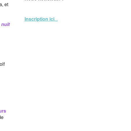
, et
Inscription ici
...
 nuit
lf
urs
de