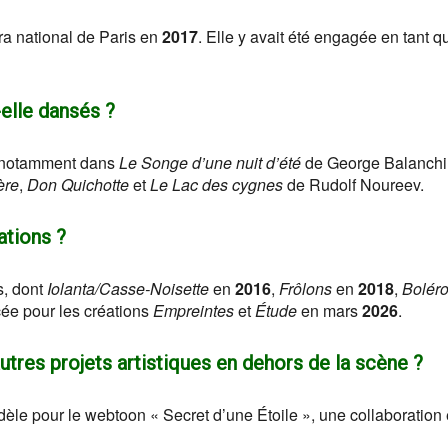
ra national de Paris en
2017
. Elle y avait été engagée en tant q
elle dansés ?
, notamment dans
Le Songe d’une nuit d’été
de George Balanchi
ère
,
Don Quichotte
et
Le Lac des cygnes
de Rudolf Noureev.
ations ?
s, dont
Iolanta/Casse-Noisette
en
2016
,
Frôlons
en
2018
,
Bolér
cée pour les créations
Empreintes
et
Étude
en mars
2026
.
tres projets artistiques en dehors de la scène ?
le pour le webtoon « Secret d’une Étoile », une collaboration 