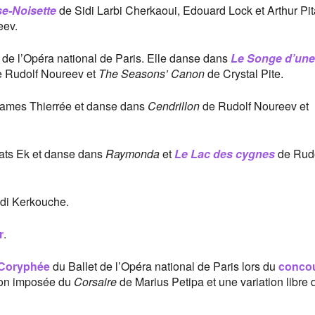
e-Noisette
de Sidi Larbi Cherkaoui, Edouard Lock et Arthur Pita
eev.
de l’Opéra national de Paris. Elle danse dans
Le Songe d’une
 Rudolf Noureev et
The Seasons’ Canon
de Crystal Pite.
ames Thierrée et danse dans
Cendrillon
de Rudolf Noureev et
ts Ek et danse dans
Raymonda
et
Le Lac des cygnes
de Rudo
di Kerkouche.
r
.
Coryphée
du Ballet de l’Opéra national de Paris lors du
conco
ation imposée du
Corsaire
de Marius Petipa et une variation libre 