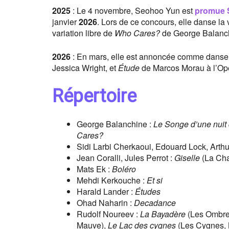
2025
: Le 4 novembre, Seohoo Yun est
promue S
janvier
2026
. Lors de ce concours, elle danse la
variation libre de
Who Cares?
de George Balanc
2026
: En mars, elle est annoncée comme danseu
Jessica Wright, et
Étude
de Marcos Morau à l’Opé
Répertoire
George Balanchine :
Le Songe d’une nuit 
Cares?
Sidi Larbi Cherkaoui, Edouard Lock, Arthu
Jean Coralli, Jules Perrot :
Giselle
(La Ch
Mats Ek :
Boléro
Mehdi Kerkouche :
Et si
Harald Lander :
Études
Ohad Naharin :
Decadance
Rudolf Noureev :
La Bayadère
(Les Ombre
Mauve),
Le Lac des cygnes
(Les Cygnes, 