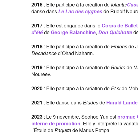
2016
: Elle participe à la création de
Iolanta/
Cass
danse dans
Le Lac des cygnes
de Rudolf Nour
2017
: Elle est engagée dans le
Corps de Ballet
d’été
de
George Balanchine
,
Don Quichotte
de
2018
: Elle participe à la création de
Frôlons
de J
Decadance
d’Ohad Naharin.
2019
: Elle participe à la création de
Boléro
de Ma
Noureev.
2020
: Elle participe à la création de
Et si
de Meh
2021
: Elle danse dans
Études
de
Harald Lande
2023
: Le 9 novembre, Seohoo Yun est
promue 
interne de promotion
. Elle y interprète la vari
l’Étoile de
Paquita
de Marius Petipa.