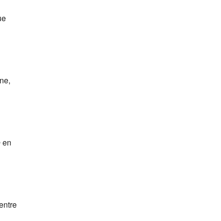
ue
ne,
o
en
entre