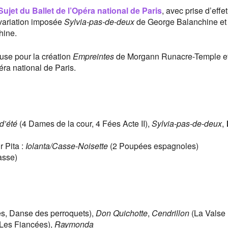
ujet du Ballet de l’Opéra national de Paris
, avec prise d’effe
 variation imposée
Sylvia-pas-de-deux
de George Balanchine et 
hine.
se pour la création
Empreintes
de Morgann Runacre-Temple e
ra national de Paris.
d’été
(4 Dames de la cour, 4 Fées Acte II),
Sylvia-pas-de-deux
,
r Pita :
Iolanta/Casse-Noisette
(2 Poupées espagnoles)
asse)
s, Danse des perroquets),
Don Quichotte
,
Cendrillon
(La Valse
Les Fiancées),
Raymonda