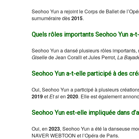
Seohoo Yun a rejoint le Corps de Ballet de l’Opé
surnuméraire dès
2015
.
Quels rôles importants Seohoo Yun a-t-
Seohoo Yun a dansé plusieurs rôles importants
Giselle
de Jean Coralli et Jules Perrot,
La Bayad
Seohoo Yun a-t-elle participé à des cré
Oui, Seohoo Yun a participé à plusieurs création
2019
et
Et si
en
2020
. Elle est également annon
Seohoo Yun est-elle impliquée dans d’au
Oui, en
2023
, Seohoo Yun a été la danseuse modè
NAVER WEBTOON et l’Opéra de Paris.