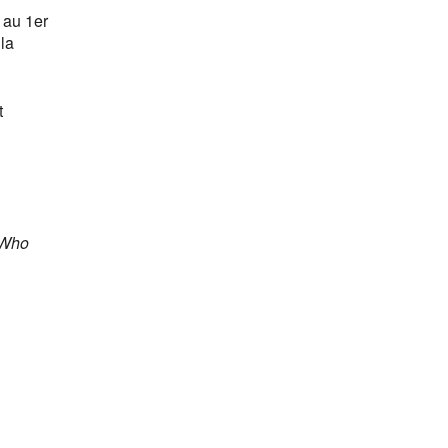
t au 1er
la
t
Who