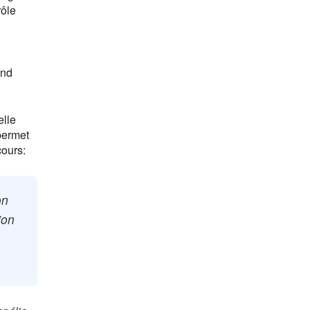
rôle
and
elle
permet
cours:
on
ion