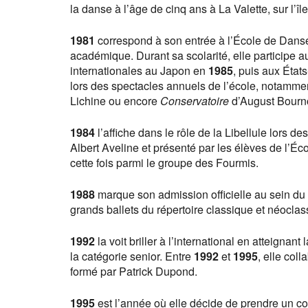
la danse à l’âge de cinq ans à La Valette, sur l’îl
1981
correspond à son entrée à l’École de Danse 
académique. Durant sa scolarité, elle participe 
internationales au Japon en
1985
, puis aux État
lors des spectacles annuels de l’école, notamm
Lichine ou encore
Conservatoire
d’August Bourno
1984
l’affiche dans le rôle de la Libellule lors d
Albert Aveline et présenté par les élèves de l’É
cette fois parmi le groupe des Fourmis.
1988
marque son admission officielle au sein du
grands ballets du répertoire classique et néocla
1992
la voit briller à l’international en atteigna
la catégorie senior. Entre
1992
et
1995
, elle col
formé par Patrick Dupond.
1995
est l’année où elle décide de prendre un c