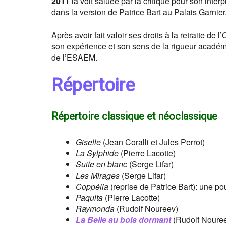
2011
la voit saluée par la critique pour son inte
dans la version de Patrice Bart au Palais Garnier
Après avoir fait valoir ses droits à la retraite de
son expérience et son sens de la rigueur académ
de l’ESAEM.
Répertoire
Répertoire classique et néoclassique
Giselle
(Jean Coralli et Jules Perrot)
La Sylphide
(Pierre Lacotte)
Suite en blanc
(Serge Lifar)
Les Mirages
(Serge Lifar)
Coppélia
(reprise de Patrice Bart): une 
Paquita
(Pierre Lacotte)
Raymonda
(Rudolf Noureev)
La Belle au bois dormant
(Rudolf Noure