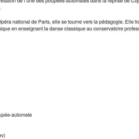
rprétation de l’une des poupées-automates dans la reprise de
Cop
.
 l’Opéra national de Paris, elle se tourne vers la pédagogie. Elle 
ique en enseignant la danse classique au conservatoire profes
poupée-automate
ev)