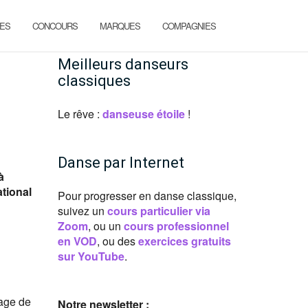
ES
CONCOURS
MARQUES
COMPAGNIES
Meilleurs danseurs
classiques
Le rêve :
danseuse étoile
!
Danse par Internet
à
ational
Pour progresser en danse classique,
suivez un
cours particulier via
Zoom
, ou un
cours professionnel
en VOD
, ou des
exercices gratuits
sur YouTube
.
age de
Notre newsletter :