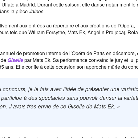
Ullate à Madrid. Durant cette saison, elle danse notamment le 
dans la pièce
Jaleos
.
tivement aux entrées au répertoire et aux créations de l’Opéra,
eurs tels que William Forsythe, Mats Ek, Angelin Preljocaj, Rol
annuel de promotion interne de l’Opéra de Paris en décembre, 
n de
Giselle
par Mats Ek. Sa performance convainc le jury et lui 
35 ans. Elle confie à cette occasion son approche mûrie du con
concours, je le fais avec l’idée de présenter une variati
je participe à des spectacles sans pouvoir danser la variat
ion. J’avais très envie de ce Giselle de Mats Ek. »