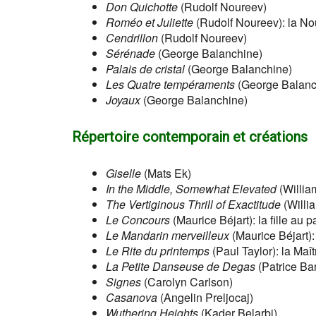
Don Quichotte
(Rudolf Noureev)
Roméo et Juliette
(Rudolf Noureev): la No
Cendrillon
(Rudolf Noureev)
Sérénade
(George Balanchine)
Palais de cristal
(George Balanchine)
Les Quatre tempéraments
(George Balanc
Joyaux
(George Balanchine)
Répertoire contemporain et créations
Giselle
(Mats Ek)
In the Middle, Somewhat Elevated
(Willia
The Vertiginous Thrill of Exactitude
(Willi
Le Concours
(Maurice Béjart): la fille au p
Le Mandarin merveilleux
(Maurice Béjart)
Le Rite du printemps
(Paul Taylor): la Maî
La Petite Danseuse de Degas
(Patrice Bar
Signes
(Carolyn Carlson)
Casanova
(Angelin Preljocaj)
Wuthering Heights
(Kader Belarbi)