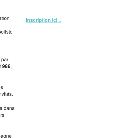
ation
Inscription ici
...
oliste
d
 par
1986
,
es
vités.
na dans
rs
spagne