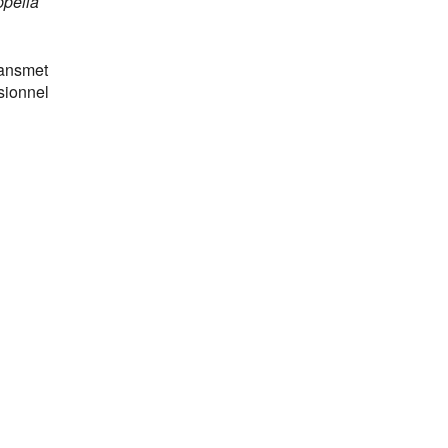
pélia
transmet
sionnel