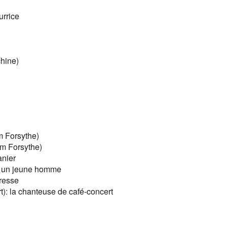
urrice
hine)
m Forsythe)
am Forsythe)
anier
: un jeune homme
tresse
t): la chanteuse de café-concert