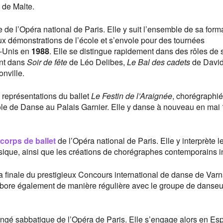
e de Malte.
de l’Opéra national de Paris. Elle y suit l’ensemble de sa form
aux démonstrations de l’école et s’envole pour des tournées
s-Unis en
1988
. Elle se distingue rapidement dans des rôles de s
ent dans
Soir de fête
de Léo Delibes,
Le Bal des cadets
de Davi
nville.
es représentations du ballet
Le Festin de l’Araignée
, chorégraphié
cole de Danse au Palais Garnier. Elle y danse à nouveau en mai
corps de ballet
de l’Opéra national de Paris. Elle y interprète l
ssique, ainsi que les créations de chorégraphes contemporains in
nt la finale du prestigieux Concours international de danse de Var
labore également de manière régulière avec le groupe de danseu
ongé sabbatique de l’Opéra de Paris. Elle s’engage alors en E