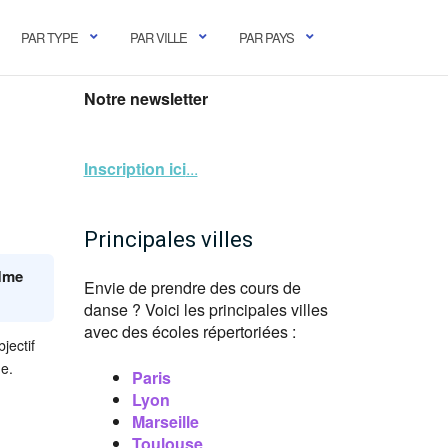
PAR TYPE
PAR VILLE
PAR PAYS
Notre newsletter
Inscription ici
...
Principales villes
 Mme
Envie de prendre des cours de
danse ? Voici les principales villes
avec des écoles répertoriées :
jectif
ne.
Paris
Lyon
Marseille
Toulouse