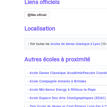
Liens officiels
Site officiel
Localisation
› Voir toutes les
écoles de danse classique à Lyon
(10 
Autres écoles à proximité
école Danse Classique AcadémiePascale Courdio
école Compagnie Antarès à Brindas
école Mix'dance Energy à Rillieux-la-Pape
école Espace Des Arts Chorégraphiques (EDAC) 
Tiny Ecole de danse et Club Fitness Lyon Est à 