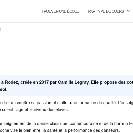
TROUVER UNE ÉCOLE
PAR TYPE DE COURS
o
e à Rodez, créée en 2017 par Camille Legray. Elle propose des co
sol.
é de transmettre sa passion et d’offrir une formation de qualité. L’ense
 soient l’âge et le niveau des élèves.
l’enseignement de la danse classique, contemporaine et de la barre à te
roche vise le bien-être, la santé et la performance des danseurs.