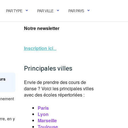
PAR TYPE
PAR VILLE
PAR PAYS
Notre newsletter
Inscription ici
...
Principales villes
urs
Envie de prendre des cours de
danse ? Voici les principales villes
avec des écoles répertoriées :
ignement
Paris
Lyon
rre, en y
Marseille
Toulouse