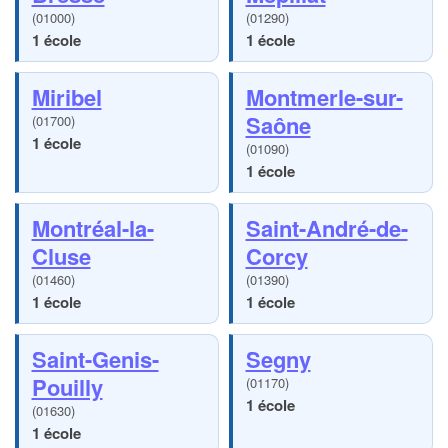
(01000)
(01290)
1 école
1 école
Miribel
Montmerle-sur-
Saône
(01700)
1 école
(01090)
1 école
Montréal-la-
Saint-André-de-
Cluse
Corcy
(01460)
(01390)
1 école
1 école
Saint-Genis-
Segny
Pouilly
(01170)
1 école
(01630)
1 école