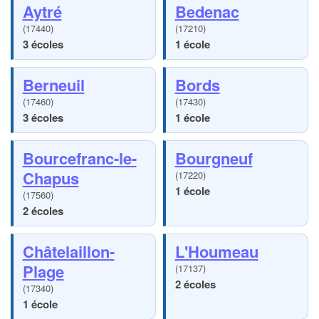
Aytré
Bedenac
(17440)
(17210)
3 écoles
1 école
Berneuil
Bords
(17460)
(17430)
3 écoles
1 école
Bourcefranc-le-
Bourgneuf
Chapus
(17220)
1 école
(17560)
2 écoles
Châtelaillon-
L'Houmeau
Plage
(17137)
2 écoles
(17340)
1 école