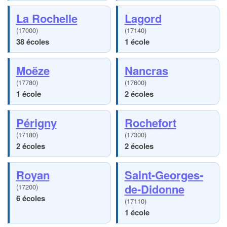
La Rochelle
Lagord
(17000)
(17140)
38 écoles
1 école
Moëze
Nancras
(17780)
(17600)
1 école
2 écoles
Périgny
Rochefort
(17180)
(17300)
2 écoles
2 écoles
Royan
Saint-Georges-
de-Didonne
(17200)
6 écoles
(17110)
1 école