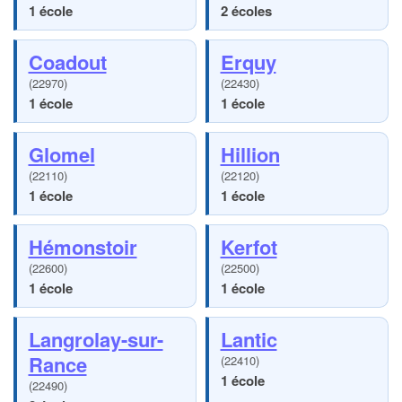
1 école
2 écoles
Coadout
Erquy
(22970)
(22430)
1 école
1 école
Glomel
Hillion
(22110)
(22120)
1 école
1 école
Hémonstoir
Kerfot
(22600)
(22500)
1 école
1 école
Langrolay-sur-
Lantic
Rance
(22410)
1 école
(22490)