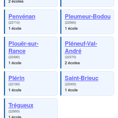
2 écoles
Penvénan
Pleumeur-Bodou
(22710)
(22560)
1 école
1 école
Plouër-sur-
Pléneuf-Val-
Rance
André
(22490)
(22370)
1 école
2 écoles
Plérin
Saint-Brieuc
(22190)
(22000)
1 école
1 école
Trégueux
(22950)
1 école