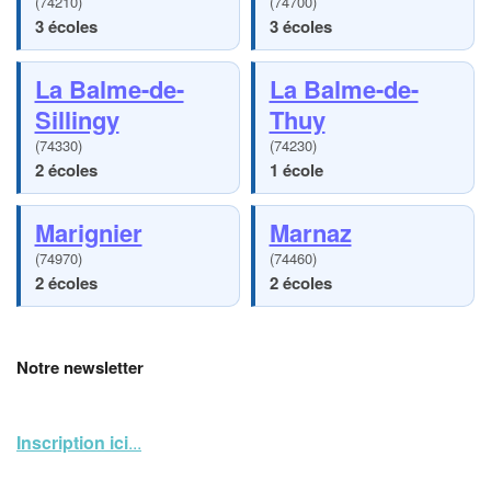
(74210)
(74700)
3 écoles
3 écoles
La Balme-de-
La Balme-de-
Sillingy
Thuy
(74330)
(74230)
2 écoles
1 école
Marignier
Marnaz
(74970)
(74460)
2 écoles
2 écoles
Notre newsletter
Inscription ici
...