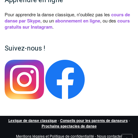
Pour apprendre la danse classique, n'oubliez pas les
cours de
danse par Skype
, ou un
abonnement en ligne
, ou des
cours
gratuits sur Instagram
.
Suivez-nous !
Lexique de danse classique
-
Conseils pour les parents de danseurs
-
Prochains spectacles de danse
Mentions légales et Politique de confidentialité
-
Nous contacter