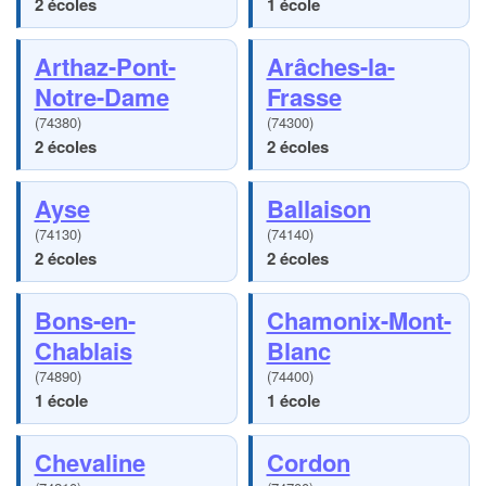
2 écoles
1 école
Arthaz-Pont-
Arâches-la-
Notre-Dame
Frasse
(74380)
(74300)
2 écoles
2 écoles
Ayse
Ballaison
(74130)
(74140)
2 écoles
2 écoles
Bons-en-
Chamonix-Mont-
Chablais
Blanc
(74890)
(74400)
1 école
1 école
Chevaline
Cordon