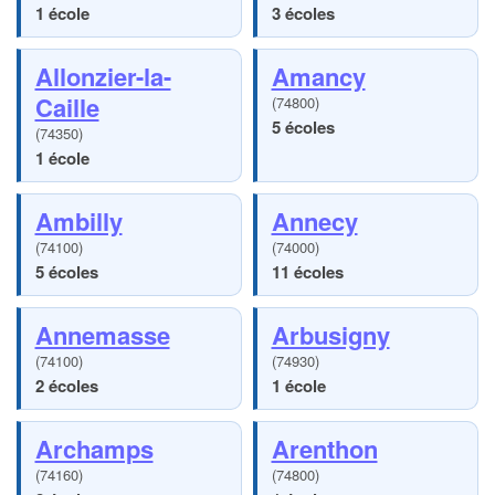
1 école
3 écoles
Allonzier-la-
Amancy
Caille
(74800)
5 écoles
(74350)
1 école
Ambilly
Annecy
(74100)
(74000)
5 écoles
11 écoles
Annemasse
Arbusigny
(74100)
(74930)
2 écoles
1 école
Archamps
Arenthon
(74160)
(74800)