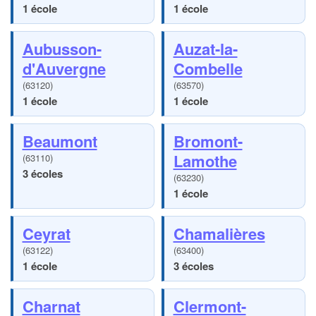
1 école
1 école
Aubusson-
Auzat-la-
d'Auvergne
Combelle
(63120)
(63570)
1 école
1 école
Beaumont
Bromont-
Lamothe
(63110)
3 écoles
(63230)
1 école
Ceyrat
Chamalières
(63122)
(63400)
1 école
3 écoles
Charnat
Clermont-