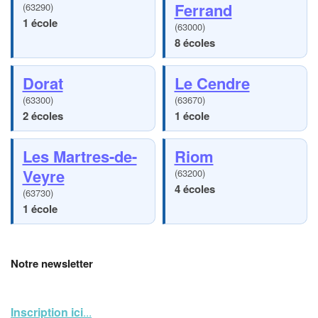
Ferrand
(63290)
1 école
(63000)
8 écoles
Dorat
Le Cendre
(63300)
(63670)
2 écoles
1 école
Les Martres-de-
Riom
Veyre
(63200)
4 écoles
(63730)
1 école
Notre newsletter
Inscription ici
...