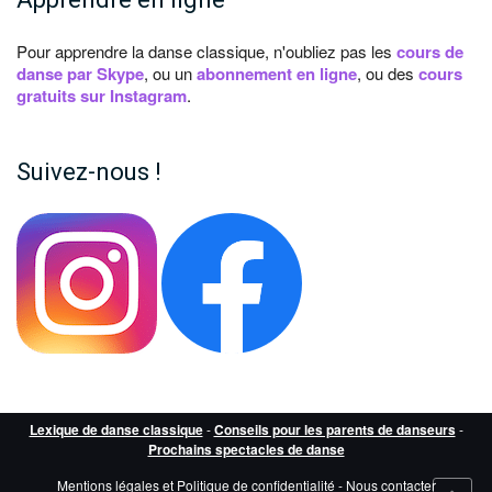
Pour apprendre la danse classique, n'oubliez pas les
cours de
danse par Skype
, ou un
abonnement en ligne
, ou des
cours
gratuits sur Instagram
.
Suivez-nous !
Lexique de danse classique
-
Conseils pour les parents de danseurs
-
Prochains spectacles de danse
Mentions légales et Politique de confidentialité
-
Nous contacter