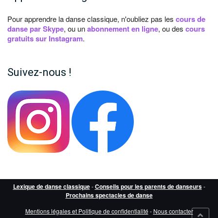
Pour apprendre la danse classique, n'oubliez pas les
cours de
danse par Skype
, ou un
abonnement en ligne
, ou des
cours
gratuits sur Instagram
.
Suivez-nous !
Lexique de danse classique
-
Conseils pour les parents de danseurs
-
Prochains spectacles de danse
Mentions légales et Politique de confidentialité
-
Nous contacter