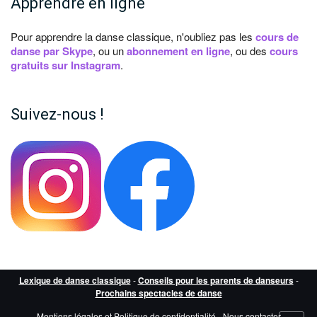
Apprendre en ligne
Pour apprendre la danse classique, n'oubliez pas les
cours de
danse par Skype
, ou un
abonnement en ligne
, ou des
cours
gratuits sur Instagram
.
Suivez-nous !
Lexique de danse classique
-
Conseils pour les parents de danseurs
-
Prochains spectacles de danse
Mentions légales et Politique de confidentialité
-
Nous contacter