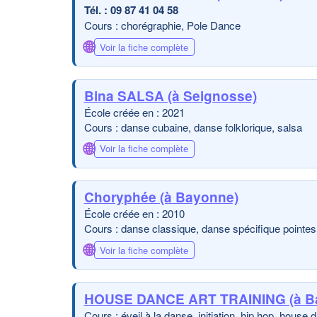
09 87 41 04 58
Cours : chorégraphie, Pole Dance
🌐
Voir la fiche complète
Bina SALSA (à Seignosse)
École créée en : 2021
Cours : danse cubaine, danse folklorique, salsa
🌐
Voir la fiche complète
Choryphée (à Bayonne)
École créée en : 2010
Cours : danse classique, danse spécifique pointes
🌐
Voir la fiche complète
HOUSE DANCE ART TRAINING (à B
Cours : éveil à la danse, initiation, hip hop, house 