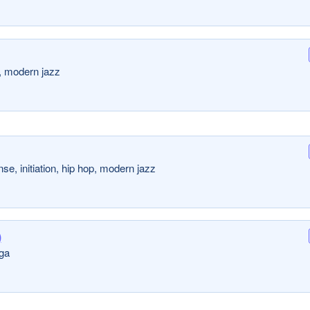
n, modern jazz
se, initiation, hip hop, modern jazz
)
oga