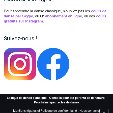
Pour apprendre la danse classique, n'oubliez pas les
cours de
danse par Skype
, ou un
abonnement en ligne
, ou des
cours
gratuits sur Instagram
.
Suivez-nous !
Lexique de danse classique
-
Conseils pour les parents de danseurs
-
Prochains spectacles de danse
Mentions légales et Politique de confidentialité
-
Nous contacter