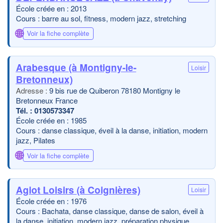
École créée en : 2013
Cours : barre au sol, fitness, modern jazz, stretching
🌐
Voir la fiche complète
Arabesque (à Montigny-le-
Loisir
Bretonneux)
9 bis rue de Quiberon 78180 Montigny le
Bretonneux France
0130573347
École créée en : 1985
Cours : danse classique, éveil à la danse, initiation, modern
jazz, Pilates
🌐
Voir la fiche complète
Agiot Loisirs (à Coignières)
Loisir
École créée en : 1976
Cours : Bachata, danse classique, danse de salon, éveil à
la danse, initiation, modern jazz, préparation physique,