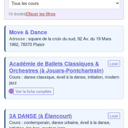
10 écoles
Effacer les filtres
Move & Dance
square de la croix du sud, 92 Av. du 19 Mars
1962, 78370 Plaisir
Académie de Ballets Classiques &
Loisir
Orchestres (à Jouars-Pontchartrain)
Cours : danse classique, éveil à la danse, initiation, modern
jazz
🌐
Voir la fiche complète
3A DANSE (à Élancourt)
Loisir
Cours : contemporain, danse urbaine, éveil à la danse,
initiation, hip hop, modern jazz