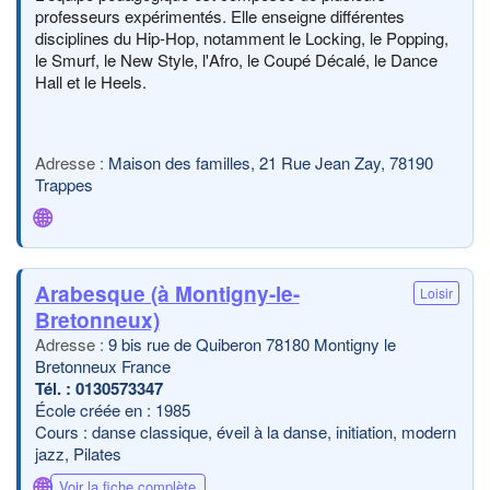
professeurs expérimentés. Elle enseigne différentes
disciplines du Hip-Hop, notamment le Locking, le Popping,
le Smurf, le New Style, l'Afro, le Coupé Décalé, le Dance
Hall et le Heels.
Maison des familles, 21 Rue Jean Zay, 78190
Trappes
🌐
Arabesque (à Montigny-le-
Loisir
Bretonneux)
9 bis rue de Quiberon 78180 Montigny le
Bretonneux France
0130573347
École créée en : 1985
Cours : danse classique, éveil à la danse, initiation, modern
jazz, Pilates
🌐
Voir la fiche complète