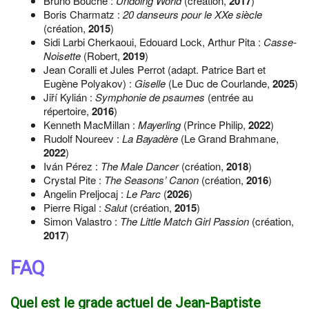
Bruno Bouché :
Undoing World
(création,
2017
)
Boris Charmatz :
20 danseurs pour le XXe siècle
(création,
2015
)
Sidi Larbi Cherkaoui, Edouard Lock, Arthur Pita :
Casse-
Noisette
(Robert,
2019
)
Jean Coralli et Jules Perrot (adapt. Patrice Bart et
Eugène Polyakov) :
Giselle
(Le Duc de Courlande,
2025
)
Jiří Kylián :
Symphonie de psaumes
(entrée au
répertoire,
2016
)
Kenneth MacMillan :
Mayerling
(Prince Philip,
2022
)
Rudolf Noureev :
La Bayadère
(Le Grand Brahmane,
2022
)
Iván Pérez :
The Male Dancer
(création,
2018
)
Crystal Pite :
The Seasons’ Canon
(création,
2016
)
Angelin Preljocaj :
Le Parc
(
2026
)
Pierre Rigal :
Salut
(création,
2015
)
Simon Valastro :
The Little Match Girl Passion
(création,
2017
)
FAQ
Quel est le grade actuel de Jean-Baptiste