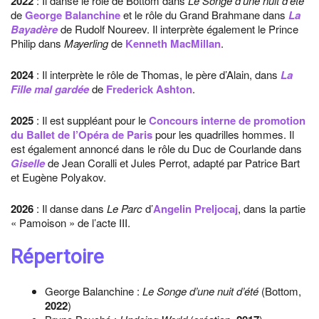
2022
: Il danse le rôle de Bottom dans
Le Songe d’une nuit d’été
de
George Balanchine
et le rôle du Grand Brahmane dans
La
Bayadère
de Rudolf Noureev. Il interprète également le Prince
Philip dans
Mayerling
de
Kenneth MacMillan
.
2024
: Il interprète le rôle de Thomas, le père d’Alain, dans
La
Fille mal gardée
de
Frederick Ashton
.
2025
: Il est suppléant pour le
Concours interne de promotion
du Ballet de l’Opéra de Paris
pour les quadrilles hommes. Il
est également annoncé dans le rôle du Duc de Courlande dans
Giselle
de Jean Coralli et Jules Perrot, adapté par Patrice Bart
et Eugène Polyakov.
2026
: Il danse dans
Le Parc
d’
Angelin Preljocaj
, dans la partie
« Pamoison » de l’acte III.
Répertoire
George Balanchine :
Le Songe d’une nuit d’été
(Bottom,
2022
)