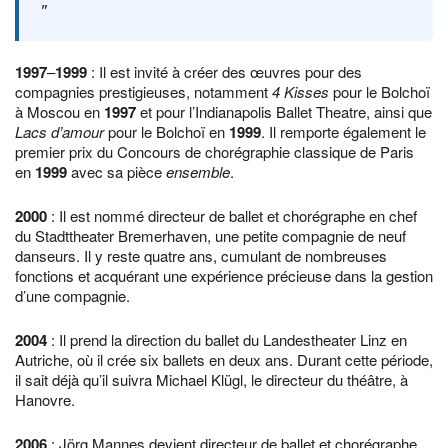
1997
–
1999
: Il est invité à créer des œuvres pour des
compagnies prestigieuses, notamment
4 Kisses
pour le Bolchoï
à Moscou en
1997
et pour l’Indianapolis Ballet Theatre, ainsi que
Lacs d’amour
pour le Bolchoï en
1999
. Il remporte également le
premier prix du Concours de chorégraphie classique de Paris
en
1999
avec sa pièce
ensemble
.
2000
: Il est nommé directeur de ballet et chorégraphe en chef
du Stadttheater Bremerhaven, une petite compagnie de neuf
danseurs. Il y reste quatre ans, cumulant de nombreuses
fonctions et acquérant une expérience précieuse dans la gestion
d’une compagnie.
2004
: Il prend la direction du ballet du Landestheater Linz en
Autriche, où il crée six ballets en deux ans. Durant cette période,
il sait déjà qu’il suivra Michael Klügl, le directeur du théâtre, à
Hanovre.
2006
: Jörg Mannes devient directeur de ballet et chorégraphe