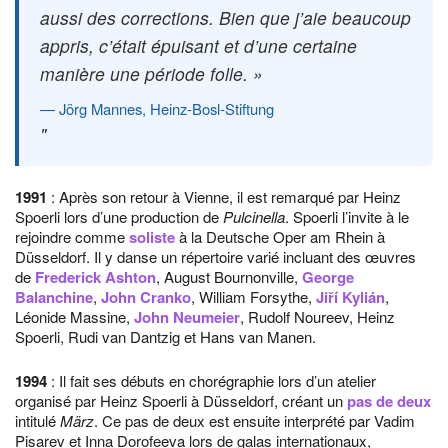
aussi des corrections. Bien que j’aie beaucoup
appris, c’était épuisant et d’une certaine
manière une période folle. »
Jörg Mannes, Heinz-Bosl-Stiftung
1991
: Après son retour à Vienne, il est remarqué par Heinz
Spoerli lors d’une production de
Pulcinella
. Spoerli l’invite à le
rejoindre comme
soliste
à la Deutsche Oper am Rhein à
Düsseldorf. Il y danse un répertoire varié incluant des œuvres
de
Frederick Ashton
, August Bournonville,
George
Balanchine
,
John Cranko
, William Forsythe,
Jiří Kylián
,
Léonide Massine,
John Neumeier
, Rudolf Noureev, Heinz
Spoerli, Rudi van Dantzig et Hans van Manen.
1994
: Il fait ses débuts en chorégraphie lors d’un atelier
organisé par Heinz Spoerli à Düsseldorf, créant un
pas de deux
intitulé
März
. Ce pas de deux est ensuite interprété par Vadim
Pisarev et Inna Dorofeeva lors de galas internationaux,