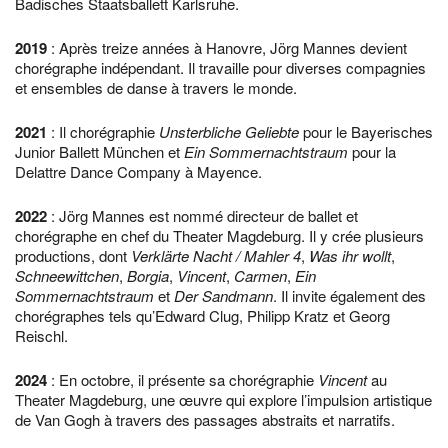
Badisches Staatsballett Karlsruhe.
2019
: Après treize années à Hanovre, Jörg Mannes devient
chorégraphe indépendant. Il travaille pour diverses compagnies
et ensembles de danse à travers le monde.
2021
: Il chorégraphie
Unsterbliche Geliebte
pour le Bayerisches
Junior Ballett München et
Ein Sommernachtstraum
pour la
Delattre Dance Company à Mayence.
2022
: Jörg Mannes est nommé directeur de ballet et
chorégraphe en chef du Theater Magdeburg. Il y crée plusieurs
productions, dont
Verklärte Nacht / Mahler 4
,
Was ihr wollt
,
Schneewittchen
,
Borgia
,
Vincent
,
Carmen
,
Ein
Sommernachtstraum
et
Der Sandmann
. Il invite également des
chorégraphes tels qu’Edward Clug, Philipp Kratz et Georg
Reischl.
2024
: En octobre, il présente sa chorégraphie
Vincent
au
Theater Magdeburg, une œuvre qui explore l’impulsion artistique
de Van Gogh à travers des passages abstraits et narratifs.