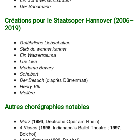
Der Sandmann
Créations pour le Staatsoper Hannover (
2006
–
2019
)
Gefährliche Liebschaften
Stirb du wennst kannst
Ein Walzertrauma
Lux Live
Madame Bovary
Schubert
Der Besuch
(d’après Dürrenmatt)
Henry VIII
Molière
Autres chorégraphies notables
März
(
1994
, Deutsche Oper am Rhein)
4 Kisses
(
1996
, Indianapolis Ballet Theatre ;
1997
,
Bolchoï)
Lacs d’amour
(
, Bolchoï)