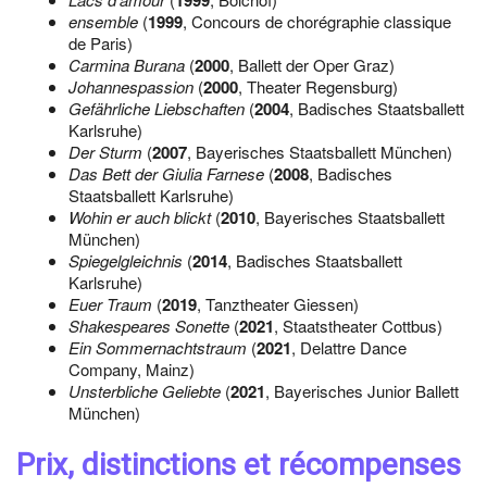
1999
ensemble
(
1999
, Concours de chorégraphie classique
de Paris)
Carmina Burana
(
2000
, Ballett der Oper Graz)
Johannespassion
(
2000
, Theater Regensburg)
Gefährliche Liebschaften
(
2004
, Badisches Staatsballett
Karlsruhe)
Der Sturm
(
2007
, Bayerisches Staatsballett München)
Das Bett der Giulia Farnese
(
2008
, Badisches
Staatsballett Karlsruhe)
Wohin er auch blickt
(
2010
, Bayerisches Staatsballett
München)
Spiegelgleichnis
(
2014
, Badisches Staatsballett
Karlsruhe)
Euer Traum
(
2019
, Tanztheater Giessen)
Shakespeares Sonette
(
2021
, Staatstheater Cottbus)
Ein Sommernachtstraum
(
2021
, Delattre Dance
Company, Mainz)
Unsterbliche Geliebte
(
2021
, Bayerisches Junior Ballett
München)
Prix, distinctions et récompenses