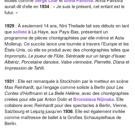
étoiles comme
Serge Lifar
et
Anna Pavlova
. Anna Pavlova
aurait dit d’elle en
1934
: « Je suis le présent, cet enfant est le
futur. »
1929
: À seulement 14 ans, Nini Theilade fait ses débuts en tant
que
soliste
à La Haye, aux Pays-Bas, présentant un
programme de pièces chorégraphiées par elle-même et Asta
Mollerup. Ce succès lance une tournée à travers l’Europe et les
États-Unis, où elle se produit avec des chorégraphies telles que
Impromptu
,
Le joueur de Flûte
,
Sérénade sur un tango d’Isaac
Albéniz
,
Porcelaine danoise
,
Valse viennoise
,
Pierrette
,
Diana
et
Impression de Tahiti
.
1931
: Elle est remarquée à Stockholm par le metteur en scène
Max Reinhardt, qui l’engage comme soliste à Berlin pour
Les
Contes d’Hoffmann
et
La Belle Hélène
, avec des chorégraphies
créées pour elle par Anton Dolin et
Bronislava Nijinska
. Elle
collabore avec Reinhardt pour des spectacles à Berlin, Vienne,
Salzbourg et Leipzig jusqu’en
1936
. Elle est également invitée
comme maîtresse de ballet à la Großes Schauspielhaus de
Berlin.