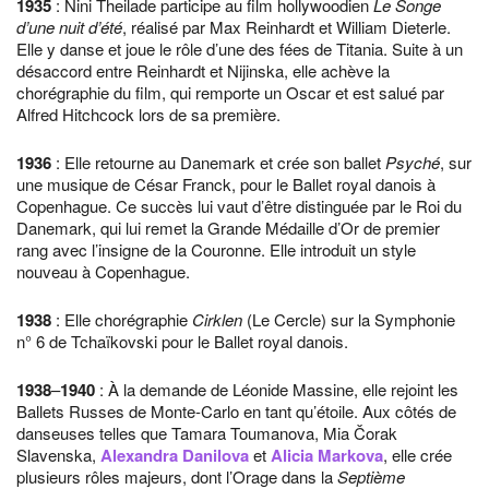
1935
: Nini Theilade participe au film hollywoodien
Le Songe
d’une nuit d’été
, réalisé par Max Reinhardt et William Dieterle.
Elle y danse et joue le rôle d’une des fées de Titania. Suite à un
désaccord entre Reinhardt et Nijinska, elle achève la
chorégraphie du film, qui remporte un Oscar et est salué par
Alfred Hitchcock lors de sa première.
1936
: Elle retourne au Danemark et crée son ballet
Psyché
, sur
une musique de César Franck, pour le Ballet royal danois à
Copenhague. Ce succès lui vaut d’être distinguée par le Roi du
Danemark, qui lui remet la Grande Médaille d’Or de premier
rang avec l’insigne de la Couronne. Elle introduit un style
nouveau à Copenhague.
1938
: Elle chorégraphie
Cirklen
(Le Cercle) sur la Symphonie
n° 6 de Tchaïkovski pour le Ballet royal danois.
1938
–
1940
: À la demande de Léonide Massine, elle rejoint les
Ballets Russes de Monte-Carlo en tant qu’étoile. Aux côtés de
danseuses telles que Tamara Toumanova, Mia Čorak
Slavenska,
Alexandra Danilova
et
Alicia Markova
, elle crée
plusieurs rôles majeurs, dont l’Orage dans la
Septième