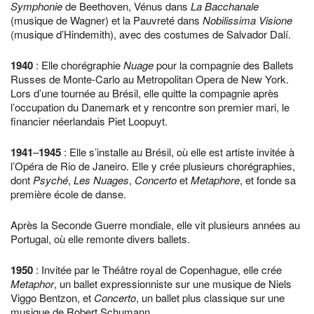
Symphonie
de Beethoven, Vénus dans
La Bacchanale
(musique de Wagner) et la Pauvreté dans
Nobilissima Visione
(musique d’Hindemith), avec des costumes de Salvador Dalí.
1940
: Elle chorégraphie
Nuage
pour la compagnie des Ballets
Russes de Monte-Carlo au Metropolitan Opera de New York.
Lors d’une tournée au Brésil, elle quitte la compagnie après
l’occupation du Danemark et y rencontre son premier mari, le
financier néerlandais Piet Loopuyt.
1941
–
1945
: Elle s’installe au Brésil, où elle est artiste invitée à
l’Opéra de Rio de Janeiro. Elle y crée plusieurs chorégraphies,
dont
Psyché
,
Les Nuages
,
Concerto
et
Metaphore
, et fonde sa
première école de danse.
Après la Seconde Guerre mondiale, elle vit plusieurs années au
Portugal, où elle remonte divers ballets.
1950
: Invitée par le Théâtre royal de Copenhague, elle crée
Metaphor
, un ballet expressionniste sur une musique de Niels
Viggo Bentzon, et
Concerto
, un ballet plus classique sur une
musique de Robert Schumann.