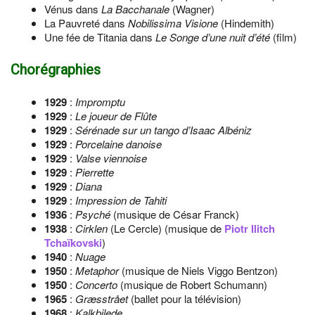
Vénus dans
La Bacchanale
(Wagner)
La Pauvreté dans
Nobilissima Visione
(Hindemith)
Une fée de Titania dans
Le Songe d’une nuit d’été
(film)
Chorégraphies
1929
:
Impromptu
1929
:
Le joueur de Flûte
1929
:
Sérénade sur un tango d’Isaac Albéniz
1929
:
Porcelaine danoise
1929
:
Valse viennoise
1929
:
Pierrette
1929
:
Diana
1929
:
Impression de Tahiti
1936
:
Psyché
(musique de César Franck)
1938
:
Cirklen
(Le Cercle) (musique de
Piotr Ilitch
Tchaïkovski
)
1940
:
Nuage
1950
:
Metaphor
(musique de Niels Viggo Bentzon)
1950
:
Concerto
(musique de Robert Schumann)
1965
:
Græsstrået
(ballet pour la télévision)
1968
:
Kalkbilede