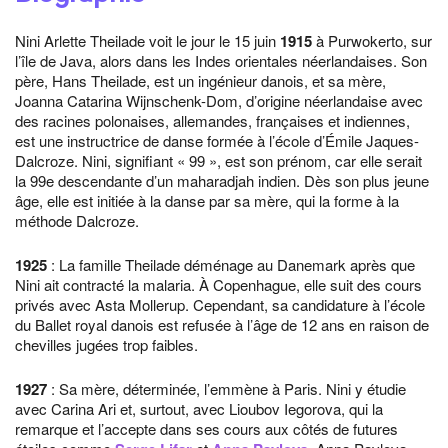
Nini Arlette Theilade voit le jour le 15 juin
1915
à Purwokerto, sur
l’île de Java, alors dans les Indes orientales néerlandaises. Son
père, Hans Theilade, est un ingénieur danois, et sa mère,
Joanna Catarina Wijnschenk-Dom, d’origine néerlandaise avec
des racines polonaises, allemandes, françaises et indiennes,
est une instructrice de danse formée à l’école d’Émile Jaques-
Dalcroze. Nini, signifiant « 99 », est son prénom, car elle serait
la 99e descendante d’un maharadjah indien. Dès son plus jeune
âge, elle est initiée à la danse par sa mère, qui la forme à la
méthode Dalcroze.
1925
: La famille Theilade déménage au Danemark après que
Nini ait contracté la malaria. À Copenhague, elle suit des cours
privés avec Asta Mollerup. Cependant, sa candidature à l’école
du Ballet royal danois est refusée à l’âge de 12 ans en raison de
chevilles jugées trop faibles.
1927
: Sa mère, déterminée, l’emmène à Paris. Nini y étudie
avec Carina Ari et, surtout, avec Lioubov Iegorova, qui la
remarque et l’accepte dans ses cours aux côtés de futures