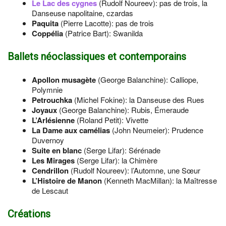
Le Lac des cygnes
(Rudolf Noureev): pas de trois, la
Danseuse napolitaine, czardas
Paquita
(Pierre Lacotte): pas de trois
Coppélia
(Patrice Bart): Swanilda
Ballets néoclassiques et contemporains
Apollon musagète
(George Balanchine): Calliope,
Polymnie
Petrouchka
(Michel Fokine): la Danseuse des Rues
Joyaux
(George Balanchine): Rubis, Émeraude
L’Arlésienne
(Roland Petit): Vivette
La Dame aux camélias
(John Neumeier): Prudence
Duvernoy
Suite en blanc
(Serge Lifar): Sérénade
Les Mirages
(Serge Lifar): la Chimère
Cendrillon
(Rudolf Noureev): l’Automne, une Sœur
L’Histoire de Manon
(Kenneth MacMillan): la Maîtresse
de Lescaut
Créations