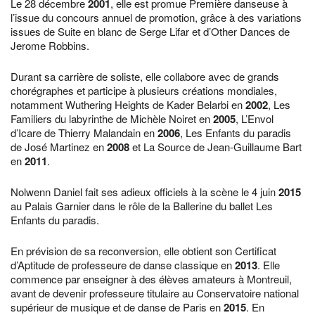
Le 28 décembre
2001
, elle est promue Première danseuse à
l’issue du concours annuel de promotion, grâce à des variations
issues de Suite en blanc de Serge Lifar et d’Other Dances de
Jerome Robbins.
Durant sa carrière de soliste, elle collabore avec de grands
chorégraphes et participe à plusieurs créations mondiales,
notamment Wuthering Heights de Kader Belarbi en
2002
, Les
Familiers du labyrinthe de Michèle Noiret en
2005
, L’Envol
d’Icare de Thierry Malandain en
2006
, Les Enfants du paradis
de José Martinez en
2008
et La Source de Jean-Guillaume Bart
en
2011
.
Nolwenn Daniel fait ses adieux officiels à la scène le 4 juin
2015
au Palais Garnier dans le rôle de la Ballerine du ballet Les
Enfants du paradis.
En prévision de sa reconversion, elle obtient son Certificat
d’Aptitude de professeure de danse classique en
2013
. Elle
commence par enseigner à des élèves amateurs à Montreuil,
avant de devenir professeure titulaire au Conservatoire national
supérieur de musique et de danse de Paris en
2015
. En