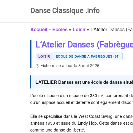
Danse Classique .info
Accueil
»
Écoles
»
Loisir
»
L’Atelier Danses (F
L’Atelier Danses (Fabrègu
LOISIR
ECOLE DE DANSE À FABRÈGUES (34)
Fiche mise à jour le 3 mai 2026
L’ATELIER Danses est une école de danse situ
L’école dispose d’un espace de 380 m², comprenant deu
qu’un espace accueil et détente sont également dispon
Elle se spécialise dans le West Coast Swing, une danse
années 1950 et issue du Lindy Hop. Cette danse est ca
comme une danse de liberté.