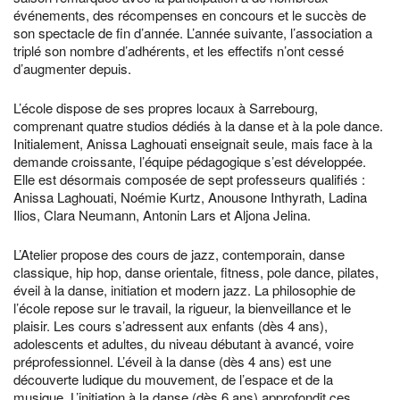
événements, des récompenses en concours et le succès de
son spectacle de fin d’année. L’année suivante, l’association a
triplé son nombre d’adhérents, et les effectifs n’ont cessé
d’augmenter depuis.
L’école dispose de ses propres locaux à Sarrebourg,
comprenant quatre studios dédiés à la danse et à la pole dance.
Initialement, Anissa Laghouati enseignait seule, mais face à la
demande croissante, l’équipe pédagogique s’est développée.
Elle est désormais composée de sept professeurs qualifiés :
Anissa Laghouati, Noémie Kurtz, Anousone Inthyrath, Ladina
Ilios, Clara Neumann, Antonin Lars et Aljona Jelina.
L’Atelier propose des cours de jazz, contemporain, danse
classique, hip hop, danse orientale, fitness, pole dance, pilates,
éveil à la danse, initiation et modern jazz. La philosophie de
l’école repose sur le travail, la rigueur, la bienveillance et le
plaisir. Les cours s’adressent aux enfants (dès 4 ans),
adolescents et adultes, du niveau débutant à avancé, voire
préprofessionnel. L’éveil à la danse (dès 4 ans) est une
découverte ludique du mouvement, de l’espace et de la
musique. L’initiation à la danse (dès 6 ans) approfondit ces