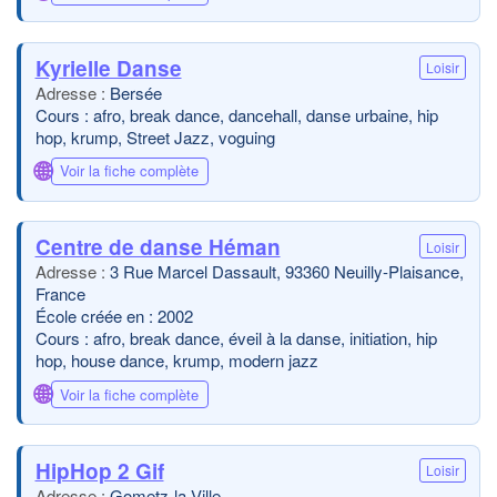
Kyrielle Danse
Loisir
Bersée
Cours : afro, break dance, dancehall, danse urbaine, hip
hop, krump, Street Jazz, voguing
🌐
Voir la fiche complète
Centre de danse Héman
Loisir
3 Rue Marcel Dassault, 93360 Neuilly-Plaisance,
France
École créée en : 2002
Cours : afro, break dance, éveil à la danse, initiation, hip
hop, house dance, krump, modern jazz
🌐
Voir la fiche complète
HipHop 2 Gif
Loisir
Gometz-la-Ville