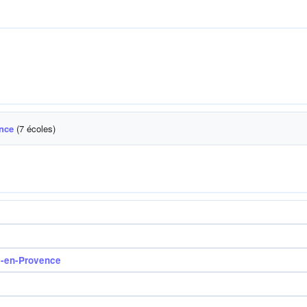
ence
(7 écoles)
x-en-Provence