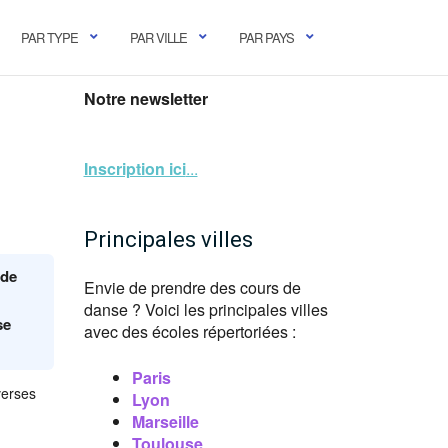
PAR TYPE
PAR VILLE
PAR PAYS
Notre newsletter
Inscription ici
...
Principales villes
 de
Envie de prendre des cours de
danse ? Voici les principales villes
se
avec des écoles répertoriées :
Paris
verses
Lyon
Marseille
Toulouse