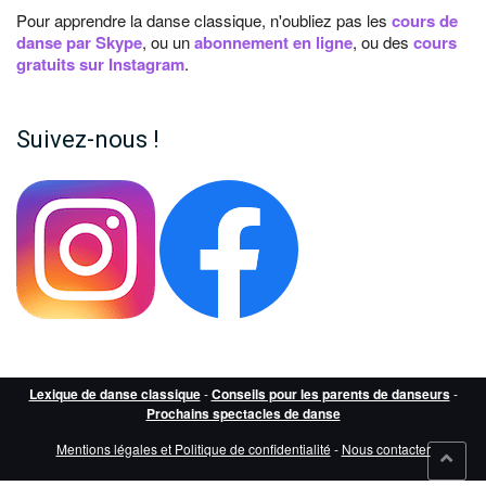
Pour apprendre la danse classique, n'oubliez pas les
cours de
danse par Skype
, ou un
abonnement en ligne
, ou des
cours
gratuits sur Instagram
.
Suivez-nous !
Lexique de danse classique
-
Conseils pour les parents de danseurs
-
Prochains spectacles de danse
Mentions légales et Politique de confidentialité
-
Nous contacter