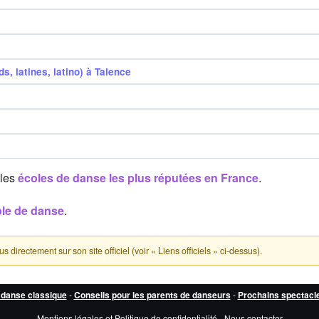
, latines, latino) à Talence
 les
écoles de danse les plus réputées en France
.
ole de danse
.
directement sur son site officiel (voir « Liens officiels » ci-dessus).
 danse classique
-
Conseils pour les parents de danseurs
-
Prochains spectacl
Mentions légales et Politique de confidentialité
-
Nous contacter