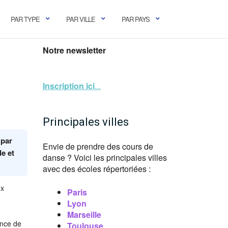
PAR TYPE
PAR VILLE
PAR PAYS
Notre newsletter
Inscription ici
...
Principales villes
 par
Envie de prendre des cours de
le et
danse ? Voici les principales villes
avec des écoles répertoriées :
ux
Paris
Lyon
Marseille
ance de
Toulouse