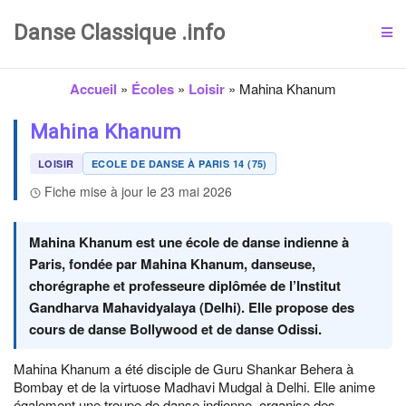
Danse Classique .info
Accueil
»
Écoles
»
Loisir
»
Mahina Khanum
Mahina Khanum
LOISIR
ECOLE DE DANSE À PARIS 14 (75)
Fiche mise à jour le 23 mai 2026
Mahina Khanum est une école de danse indienne à
Paris, fondée par Mahina Khanum, danseuse,
chorégraphe et professeure diplômée de l’Institut
Gandharva Mahavidyalaya (Delhi). Elle propose des
cours de danse Bollywood et de danse Odissi.
Mahina Khanum a été disciple de Guru Shankar Behera à
Bombay et de la virtuose Madhavi Mudgal à Delhi. Elle anime
également une troupe de danse indienne, organise des