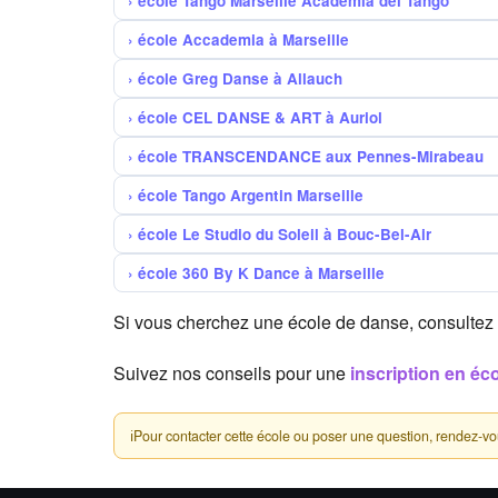
école Tango Marseille Academia del Tango
école Accademia à Marseille
école Greg Danse à Allauch
école CEL DANSE & ART à Auriol
école TRANSCENDANCE aux Pennes-Mirabeau
école Tango Argentin Marseille
école Le Studio du Soleil à Bouc-Bel-Air
école 360 By K Dance à Marseille
Si vous cherchez une école de danse, consultez
Suivez nos conseils pour une
inscription en éc
ℹ
Pour contacter cette école ou poser une question, rendez-vous 